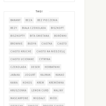
TAGI
BANANY
BEZA
BEZ PIECZENIA
BEZY
BIAŁA CZEKOLADA
BISZKOPT
BISZKOPTY
BITA ŚMIETANA
BORÓWKI
BROWNIE
BUDYŃ
CIASTKA
CIASTO
CIASTO KRUCHE
CIASTO NA NIEDZIELĘ
CIASTO UCIERANE
CYTRYNA
CZEKOLADA
DESER
HERBATNIKI
JABŁKA
JOGURT
KAJMAK
KAKAO
KAWA
KOKOS
KREM
KREMÓWKA
KRUSZONKA
LEMON CURD
MALINY
MASCARPONE
MIGDAŁY
MIÓD
ORZECHY
OWOCE
PROSTE CIASTO