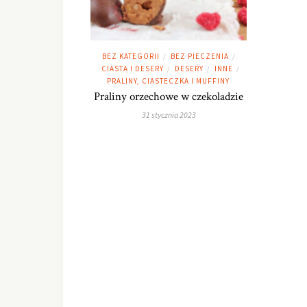
BEZ KATEGORII
BEZ PIECZENIA
/
/
CIASTA I DESERY
DESERY
INNE
/
/
/
PRALINY, CIASTECZKA I MUFFINY
Praliny orzechowe w czekoladzie
31 stycznia 2023