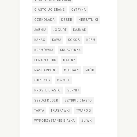
CIASTO UCIERANE
CYTRYNA
CZEKOLADA
DESER
HERBATNIKI
JABŁKA
JOGURT
KAJMAK
KAKAO
KAWA
KOKOS
KREM
KREMÓWKA
KRUSZONKA
LEMON CURD
MALINY
MASCARPONE
MIGDAŁY
MIÓD
ORZECHY
OWOCE
PROSTE CIASTO
SERNIK
SZYBKI DESER
SZYBKIE CIASTO
TARTA
TRUSKAWKI
TWARÓG
WYKORZYSTANIE BIAŁKA
ŚLIWKI