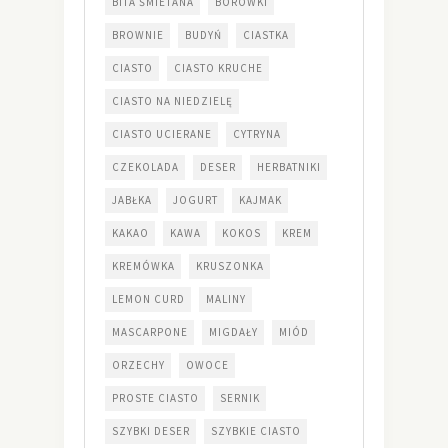
BITA ŚMIETANA
BORÓWKI
BROWNIE
BUDYŃ
CIASTKA
CIASTO
CIASTO KRUCHE
CIASTO NA NIEDZIELĘ
CIASTO UCIERANE
CYTRYNA
CZEKOLADA
DESER
HERBATNIKI
JABŁKA
JOGURT
KAJMAK
KAKAO
KAWA
KOKOS
KREM
KREMÓWKA
KRUSZONKA
LEMON CURD
MALINY
MASCARPONE
MIGDAŁY
MIÓD
ORZECHY
OWOCE
PROSTE CIASTO
SERNIK
SZYBKI DESER
SZYBKIE CIASTO