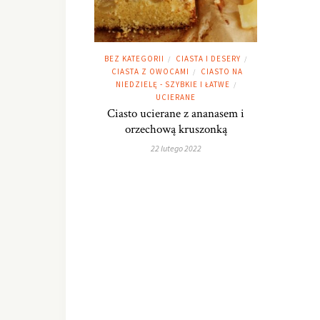
BEZ KATEGORII
CIASTA I DESERY
/
/
CIASTA Z OWOCAMI
CIASTO NA
/
NIEDZIELĘ - SZYBKIE I ŁATWE
/
UCIERANE
Ciasto ucierane z ananasem i
orzechową kruszonką
22 lutego 2022