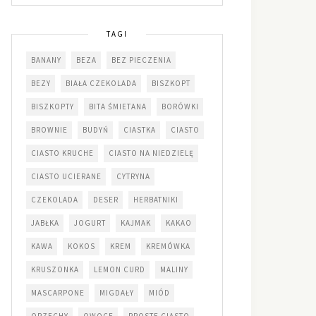
TAGI
BANANY
BEZA
BEZ PIECZENIA
BEZY
BIAŁA CZEKOLADA
BISZKOPT
BISZKOPTY
BITA ŚMIETANA
BORÓWKI
BROWNIE
BUDYŃ
CIASTKA
CIASTO
CIASTO KRUCHE
CIASTO NA NIEDZIELĘ
CIASTO UCIERANE
CYTRYNA
CZEKOLADA
DESER
HERBATNIKI
JABŁKA
JOGURT
KAJMAK
KAKAO
KAWA
KOKOS
KREM
KREMÓWKA
KRUSZONKA
LEMON CURD
MALINY
MASCARPONE
MIGDAŁY
MIÓD
ORZECHY
OWOCE
PROSTE CIASTO