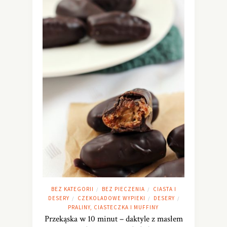
BEZ KATEGORII
BEZ PIECZENIA
CIASTA I
/
/
DESERY
CZEKOLADOWE WYPIEKI
DESERY
/
/
/
PRALINY, CIASTECZKA I MUFFINY
Przekąska w 10 minut – daktyle z masłem