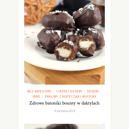
BEZ KATEGORII
CIASTA I DESERY
DESERY
/
/
/
INNE
PRALINY, CIASTECZKA I MUFFINY
/
Zdrowe batoniki bounty w daktylach
4 sierpnia 2023