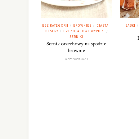
BEZ KATEGORII
BROWNIES
CIASTA I
BABKI
/
/
/
DESERY
CZEKOLADOWE WYPIEKI
/
/
SERNIKI
Sernik orzechowy na spodzie
brownie
8 czerwca 2023