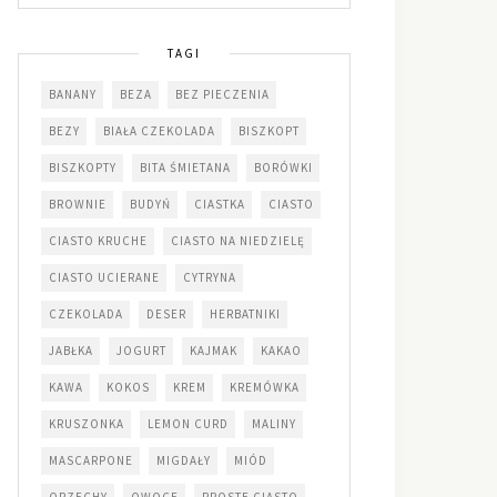
TAGI
BANANY
BEZA
BEZ PIECZENIA
BEZY
BIAŁA CZEKOLADA
BISZKOPT
BISZKOPTY
BITA ŚMIETANA
BORÓWKI
BROWNIE
BUDYŃ
CIASTKA
CIASTO
CIASTO KRUCHE
CIASTO NA NIEDZIELĘ
CIASTO UCIERANE
CYTRYNA
CZEKOLADA
DESER
HERBATNIKI
JABŁKA
JOGURT
KAJMAK
KAKAO
KAWA
KOKOS
KREM
KREMÓWKA
KRUSZONKA
LEMON CURD
MALINY
MASCARPONE
MIGDAŁY
MIÓD
ORZECHY
OWOCE
PROSTE CIASTO