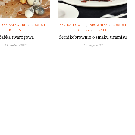
BEZ KATEGORII
CIASTA I
BEZ KATEGORII
BROWNIES
CIASTA I
/
/
/
DESERY
DESERY
SERNIKI
/
Babka twarogowa
Sernikobrownie o smaku tiramisu
4 kwietnia 2023
7 lutego 2023