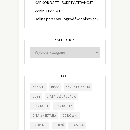
KARKONOSZE I SUDETY ATRAKCJE
ZAMKI I PAŁACE
Dolina pałaców i ogrodów dolnyśląsk
KATEGORIE
TAGI
BANANY
BEZA
BEZ PIECZENIA
BEZY
BIAŁA CZEKOLADA
BISZKOPT
BISZKOPTY
BITA ŚMIETANA
BORÓWKI
BROWNIE
BUDYŃ
CIASTKA