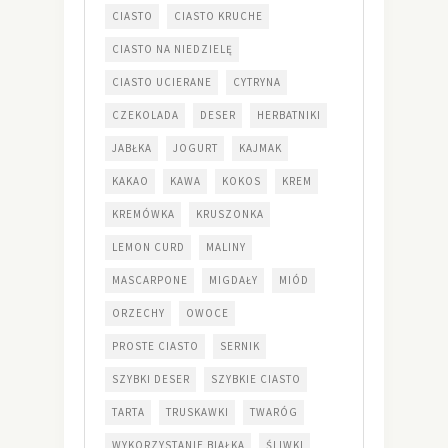
CIASTO
CIASTO KRUCHE
CIASTO NA NIEDZIELĘ
CIASTO UCIERANE
CYTRYNA
CZEKOLADA
DESER
HERBATNIKI
JABŁKA
JOGURT
KAJMAK
KAKAO
KAWA
KOKOS
KREM
KREMÓWKA
KRUSZONKA
LEMON CURD
MALINY
MASCARPONE
MIGDAŁY
MIÓD
ORZECHY
OWOCE
PROSTE CIASTO
SERNIK
SZYBKI DESER
SZYBKIE CIASTO
TARTA
TRUSKAWKI
TWARÓG
WYKORZYSTANIE BIAŁKA
ŚLIWKI