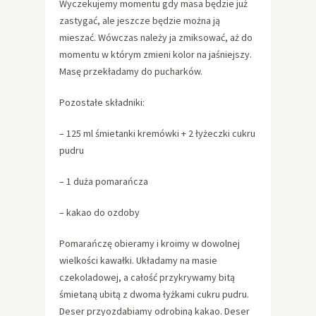
Wyczekujemy momentu gdy masa będzie już
zastygać, ale jeszcze będzie można ją
mieszać. Wówczas należy ja zmiksować, aż do
momentu w którym zmieni kolor na jaśniejszy.
Masę przekładamy do pucharków.
Pozostałe składniki:
– 125 ml śmietanki kremówki + 2 łyżeczki cukru
pudru
– 1 duża pomarańcza
– kakao do ozdoby
Pomarańczę obieramy i kroimy w dowolnej
wielkości kawałki. Układamy na masie
czekoladowej, a całość przykrywamy bitą
śmietaną ubitą z dwoma łyżkami cukru pudru.
Deser przyozdabiamy odrobiną kakao. Deser