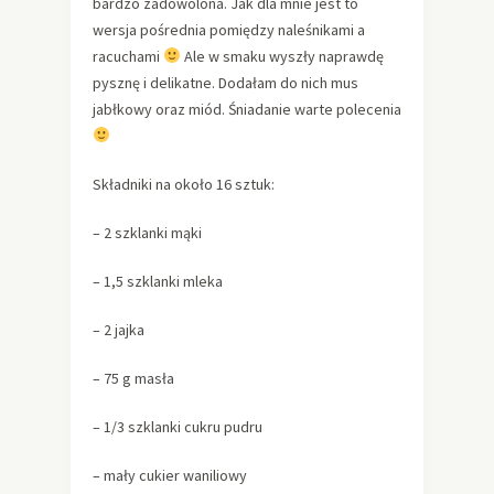
bardzo zadowolona. Jak dla mnie jest to
wersja pośrednia pomiędzy naleśnikami a
racuchami
Ale w smaku wyszły naprawdę
pysznę i delikatne. Dodałam do nich mus
jabłkowy oraz miód. Śniadanie warte polecenia
Składniki na około 16 sztuk:
– 2 szklanki mąki
– 1,5 szklanki mleka
– 2 jajka
– 75 g masła
– 1/3 szklanki cukru pudru
– mały cukier waniliowy