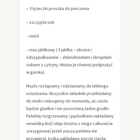
– 3 łyżeczki proszku do pieczenia
– szczypta soli
– miód
– mus jabłkowy ( 3 jabłka – obrane i
odszypułkowane – zblendowałam i skropiłam
sokiem z cytryny. Można je również podprażyć
w garnku)
Masło roztapiamy i odstawiamy do lekkiego
ostudzenia. Wszystkie składniki przekładamy
do miski i miksujemy do momentu, aż ciasto
będzie gładkie i nie pozostaną żadne grudki.
Patelnię rozgrzewamy i pędzelkiem nakładamy
niewielką ilość oleju (można z niego całkowicie
zrezygnować jeżeli wasza patelnia nie
przywiera). Łyżką nakładamy porcje ciasta,