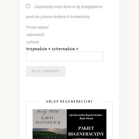
Zapamiętaj moje dane w tej przeglądarce
podczas pisania kolejnych komentarzy.
Proszę wpisać
odpowiedź
cyframi:
trzynaście + czternaście =
URLOP REGENERACYJNY