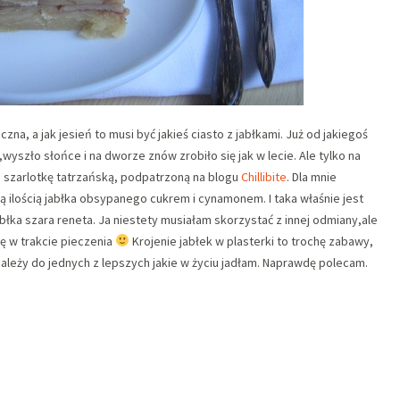
zna, a jak jesień to musi być jakieś ciasto z jabłkami. Już od jakiegoś
wyszło słońce i na dworze znów zrobiło się jak w lecie. Ale tylko na
 szarlotkę tatrzańską, podpatrzoną na blogu
Chillibite
. Dla mnie
żą ilością jabłka obsypanego cukrem i cynamonem. I taka właśnie jest
błka szara reneta. Ja niestety musiałam skorzystać z innej odmiany,ale
się w trakcie pieczenia
Krojenie jabłek w plasterki to trochę zabawy,
należy do jednych z lepszych jakie w życiu jadłam. Naprawdę polecam.