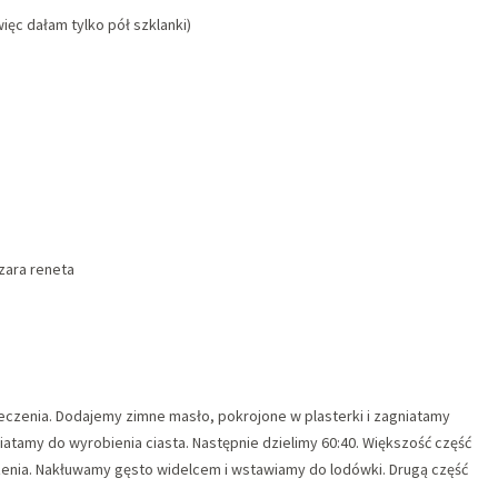
więc dałam tylko pół szklanki)
szara reneta
eczenia. Dodajemy zimne masło, pokrojone w plasterki i zagniatamy
atamy do wyrobienia ciasta. Następnie dzielimy 60:40. Większość część
enia. Nakłuwamy gęsto widelcem i wstawiamy do lodówki. Drugą część