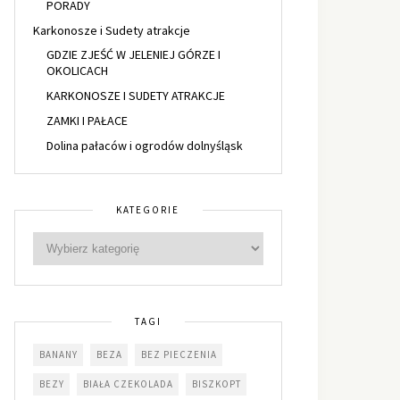
PORADY
Karkonosze i Sudety atrakcje
GDZIE ZJEŚĆ W JELENIEJ GÓRZE I
OKOLICACH
KARKONOSZE I SUDETY ATRAKCJE
ZAMKI I PAŁACE
Dolina pałaców i ogrodów dolnyśląsk
KATEGORIE
TAGI
BANANY
BEZA
BEZ PIECZENIA
BEZY
BIAŁA CZEKOLADA
BISZKOPT