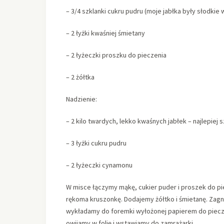
– 3/4 szklanki cukru pudru (moje jabłka były słodkie 
– 2 łyżki kwaśniej śmietany
– 2 łyżeczki proszku do pieczenia
– 2 żółtka
Nadzienie:
– 2 kilo twardych, lekko kwaśnych jabłek – najlepiej 
– 3 łyżki cukru pudru
– 2 łyżeczki cynamonu
W misce łączymy mąkę, cukier puder i proszek do pi
rękoma kruszonkę. Dodajemy żółtko i śmietanę. Zagni
wykładamy do foremki wyłożonej papierem do piecz
owijamy w folię i wstawiamy do zamrażarki.