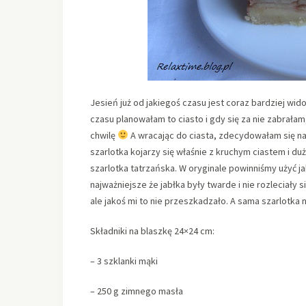
Jesień już od jakiegoś czasu jest coraz bardziej widoc
czasu planowałam to ciasto i gdy się za nie zabrałam,
chwilę
A wracając do ciasta, zdecydowałam się na
szarlotka kojarzy się właśnie z kruchym ciastem i du
szarlotka tatrzańska. W oryginale powinniśmy użyć ja
najważniejsze że jabłka były twarde i nie rozleciały 
ale jakoś mi to nie przeszkadzało. A sama szarlotka 
Składniki na blaszkę 24×24 cm:
– 3 szklanki mąki
– 250 g zimnego masła