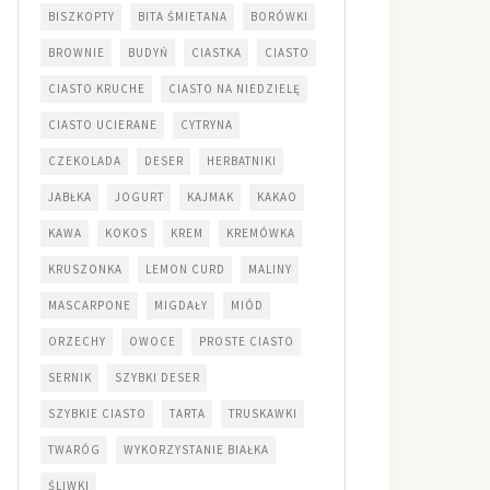
BISZKOPTY
BITA ŚMIETANA
BORÓWKI
BROWNIE
BUDYŃ
CIASTKA
CIASTO
CIASTO KRUCHE
CIASTO NA NIEDZIELĘ
CIASTO UCIERANE
CYTRYNA
CZEKOLADA
DESER
HERBATNIKI
JABŁKA
JOGURT
KAJMAK
KAKAO
KAWA
KOKOS
KREM
KREMÓWKA
KRUSZONKA
LEMON CURD
MALINY
MASCARPONE
MIGDAŁY
MIÓD
ORZECHY
OWOCE
PROSTE CIASTO
SERNIK
SZYBKI DESER
SZYBKIE CIASTO
TARTA
TRUSKAWKI
TWARÓG
WYKORZYSTANIE BIAŁKA
ŚLIWKI