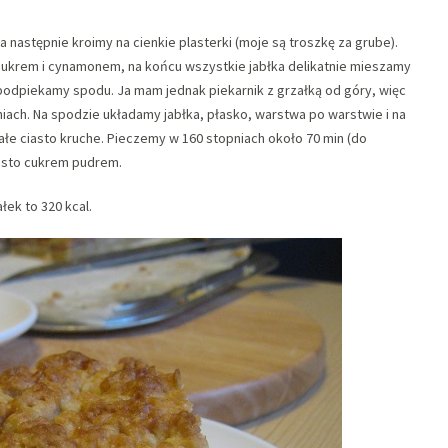
astępnie kroimy na cienkie plasterki (moje są troszkę za grube).
 cukrem i cynamonem, na końcu wszystkie jabłka delikatnie mieszamy
podpiekamy spodu. Ja mam jednak piekarnik z grzałką od góry, więc
ach. Na spodzie układamy jabłka, płasko, warstwa po warstwie i na
łe ciasto kruche. Pieczemy w 160 stopniach około 70 min (do
iasto cukrem pudrem.
łek to 320 kcal.