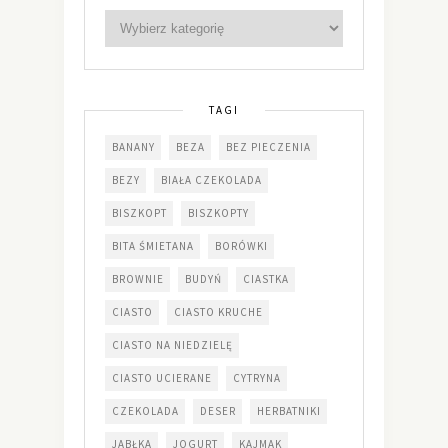
TAGI
BANANY
BEZA
BEZ PIECZENIA
BEZY
BIAŁA CZEKOLADA
BISZKOPT
BISZKOPTY
BITA ŚMIETANA
BORÓWKI
BROWNIE
BUDYŃ
CIASTKA
CIASTO
CIASTO KRUCHE
CIASTO NA NIEDZIELĘ
CIASTO UCIERANE
CYTRYNA
CZEKOLADA
DESER
HERBATNIKI
JABŁKA
JOGURT
KAJMAK