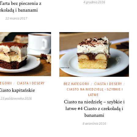
4 grudnia 2016
Tarta bez pieczenia z
ekoladą i bananami
22 marca 2017
TEGORII
CIASTA I DESERY
/
BEZ KATEGORII
CIASTA I DESERY
/
/
iasto kapitańskie
CIASTO NA NIEDZIELĘ - SZYBKIE I
ŁATWE
23 października 2016
Ciasto na niedzielę – szybkie i
łatwe #4 Ciasto z czekoladą i
bananami
8 września 2016