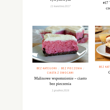
#17 
11 kwietnia 2017
cz
BEZ KA
BEZ KATEGORII
BEZ PIECZENIA
/
/
C
CIASTA Z OWOCAMI
Malinowe wspomnienie – ciasto
bez pieczenia
1 grudnia 2016