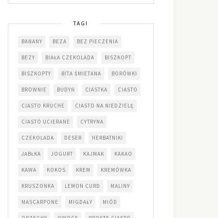
TAGI
BANANY
BEZA
BEZ PIECZENIA
BEZY
BIAŁA CZEKOLADA
BISZKOPT
BISZKOPTY
BITA ŚMIETANA
BORÓWKI
BROWNIE
BUDYŃ
CIASTKA
CIASTO
CIASTO KRUCHE
CIASTO NA NIEDZIELĘ
CIASTO UCIERANE
CYTRYNA
CZEKOLADA
DESER
HERBATNIKI
JABŁKA
JOGURT
KAJMAK
KAKAO
KAWA
KOKOS
KREM
KREMÓWKA
KRUSZONKA
LEMON CURD
MALINY
MASCARPONE
MIGDAŁY
MIÓD
ORZECHY
OWOCE
PROSTE CIASTO