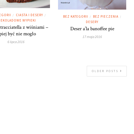
EGORII
CIASTA I DESERY
/
/
BEZ KATEGORII
BEZ PIECZENIA
/
/
EKOLADOWE WYPIEKI
DESERY
tracciatella z wiśniami –
Deser a’la banoffee pie
piej być nie mogło
17 maja 2016
6 lipca 2016
OLDER POSTS