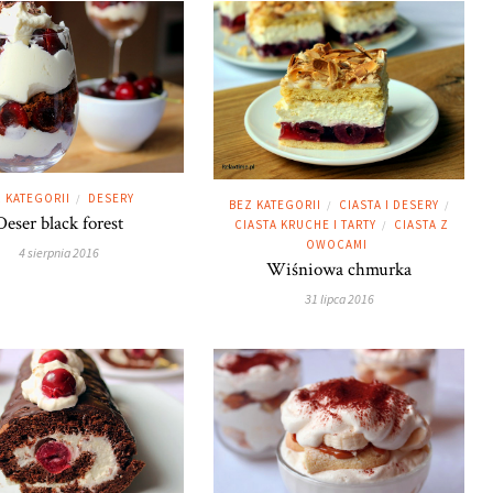
 KATEGORII
DESERY
/
BEZ KATEGORII
CIASTA I DESERY
/
/
Deser black forest
CIASTA KRUCHE I TARTY
CIASTA Z
/
OWOCAMI
4 sierpnia 2016
Wiśniowa chmurka
31 lipca 2016