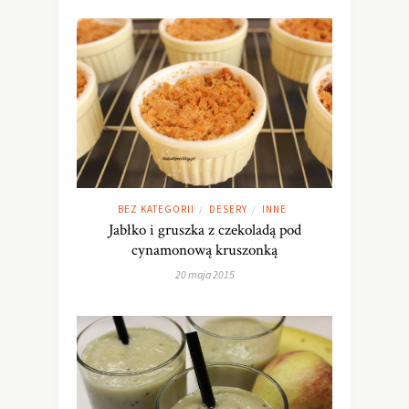
BEZ KATEGORII
DESERY
INNE
/
/
Jabłko i gruszka z czekoladą pod
cynamonową kruszonką
20 maja 2015