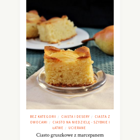
BEZ KATEGORII
CIASTA I DESERY
CIASTA Z
/
/
OWOCAMI
CIASTO NA NIEDZIELĘ - SZYBKIE I
/
ŁATWE
UCIERANE
/
Ciasto gruszkowe z marcepanem