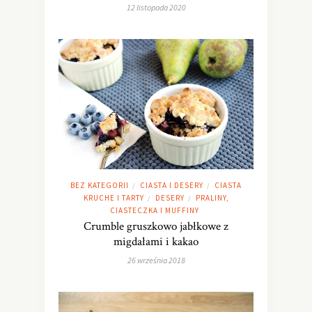
12 listopada 2020
BEZ KATEGORII
CIASTA I DESERY
CIASTA
/
/
KRUCHE I TARTY
DESERY
PRALINY,
/
/
CIASTECZKA I MUFFINY
Crumble gruszkowo jabłkowe z
migdałami i kakao
26 września 2018