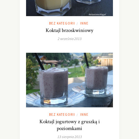
BEZ KATEGORII
INNE
/
Koktajl brzoskwiniowy
2 września 2013
BEZ KATEGORII
INNE
/
Koktajl jogurtowy z gruszką i
poziomkami
13 sierpnia 2013