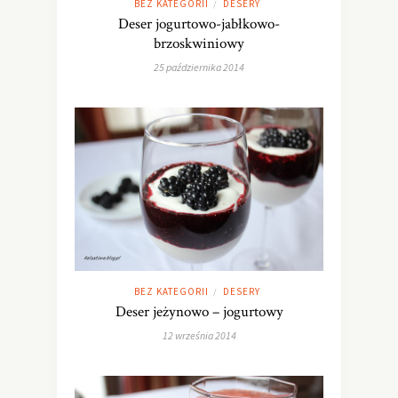
BEZ KATEGORII
DESERY
/
Deser jogurtowo-jabłkowo-
brzoskwiniowy
25 października 2014
BEZ KATEGORII
DESERY
/
Deser jeżynowo – jogurtowy
12 września 2014