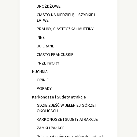
DROŻDŻOWE
CIASTO NA NIEDZIELĘ – SZYBKIE I
ŁATWE
PRALINY, CIASTECZKA i MUFFINY
INNE
UCIERANE
CIASTO FRANCUSKIE
PRZETWORY
KUCHNIA
OPINIE
PORADY
Karkonosze i Sudety atrakcje
GDZIE ZJEŚĆ W JELENIEJ GÓRZE I
OKOLICACH
KARKONOSZE I SUDETY ATRAKCJE
ZAMKI I PAŁACE
Dolina pałaców i ogrodów dolnyśląsk