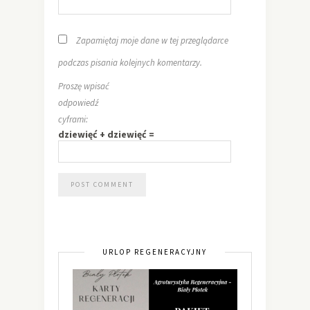
Zapamiętaj moje dane w tej przeglądarce
podczas pisania kolejnych komentarzy.
Proszę wpisać
odpowiedź
cyframi:
dziewięć + dziewięć =
URLOP REGENERACYJNY