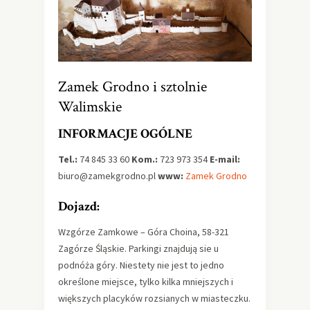
Zamek Grodno i sztolnie
Walimskie
INFORMACJE OGÓLNE
Tel.:
74 845 33 60
Kom.:
723 973 354
E-mail:
biuro@zamekgrodno.pl
www:
Zamek Grodno
Dojazd:
Wzgórze Zamkowe – Góra Choina, 58-321
Zagórze Śląskie. Parkingi znajdują sie u
podnóża góry. Niestety nie jest to jedno
określone miejsce, tylko kilka mniejszych i
większych placyków rozsianych w miasteczku.