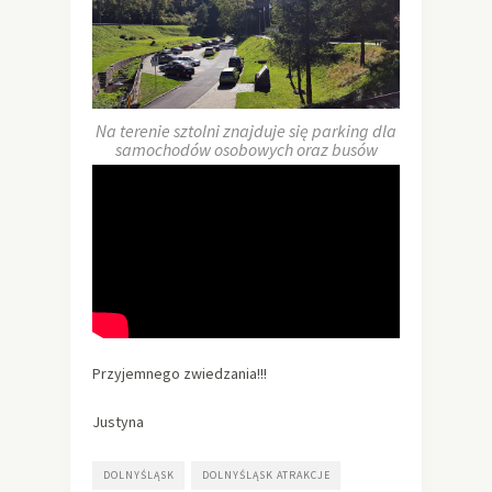
Na terenie sztolni znajduje się parking dla
samochodów osobowych oraz busów
Przyjemnego zwiedzania!!!
Justyna
DOLNYŚLĄSK
DOLNYŚLĄSK ATRAKCJE