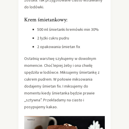
została. Tak przygotowane ciasto wstawiamy
do lodówki.
Krem śmietankowy:
500 ml śmietanki kremówki min 30%
2 łyżki cukru pudru
2 opakowania śmietan fix
Ostatnią warstwę szykujemy w dowolnym
momencie. Choć lepiej żeby i ona chwilę
spędziła w lodówce. Miksujemy śmietankę z
cukrem pudrem. W połowie miksowania
dodajemy śmietan fix. I miksujemy do
momentu kiedy śmietanka będzie prawie
„sztywna”. Przekładamy na ciasto i
posypujemy kakao.