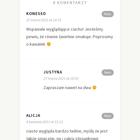
8 KOMENTARZY
KONESSO
Reply
25 marca 2021 at 14:23
Wspaniale wyglądające ciacho! Jesteśmy
pewni, że równie świetnie smakuje. Poprosimy
o kawałek
JUSTYNA
Reply
27 marca 2021 at 16:03
Zapraszam nawet na dwa
ALICJA
Reply
8 kwietnia 2021 at 15:13
ciasto wygląda bardzo ładnie, myślę że jest
także smaczne, no i cukru stosunkowo