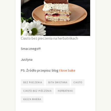
Ciasto bez pieczenia na herbatnikach
Smacznego!!!
Justyna
PS. Źródło przepisu: blog
I love bake
BEZ PIECZENIA
BITA ŚMIETANA
CIASTO
CIASTO BEZ PIECZENIA
HERBATNIKI
KASZA MANNA