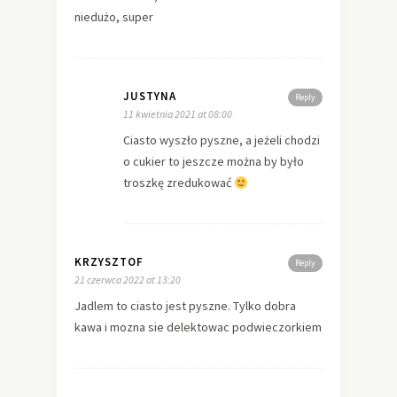
niedużo, super
JUSTYNA
Reply
11 kwietnia 2021 at 08:00
Ciasto wyszło pyszne, a jeżeli chodzi
o cukier to jeszcze można by było
troszkę zredukować
KRZYSZTOF
Reply
21 czerwca 2022 at 13:20
Jadlem to ciasto jest pyszne. Tylko dobra
kawa i mozna sie delektowac podwieczorkiem