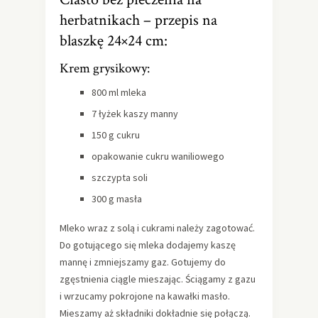
herbatnikach – przepis na
blaszkę 24×24 cm:
Krem grysikowy:
800 ml mleka
7 łyżek kaszy manny
150 g cukru
opakowanie cukru waniliowego
szczypta soli
300 g masła
Mleko wraz z solą i cukrami należy zagotować.
Do gotującego się mleka dodajemy kaszę
mannę i zmniejszamy gaz. Gotujemy do
zgęstnienia ciągle mieszając. Ściągamy z gazu
i wrzucamy pokrojone na kawałki masło.
Mieszamy aż składniki dokładnie się połączą.