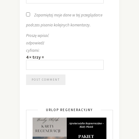
Zapamiętaj moje dane w tej przeglądarce
podczas pisania kolejnych komentarzy.
Proszę wpisać
odpowiedź
cyframi:
4 × trzy =
URLOP REGENERACYJNY