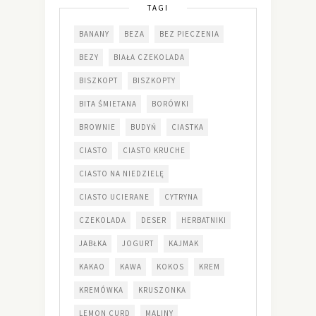
TAGI
BANANY
BEZA
BEZ PIECZENIA
BEZY
BIAŁA CZEKOLADA
BISZKOPT
BISZKOPTY
BITA ŚMIETANA
BORÓWKI
BROWNIE
BUDYŃ
CIASTKA
CIASTO
CIASTO KRUCHE
CIASTO NA NIEDZIELĘ
CIASTO UCIERANE
CYTRYNA
CZEKOLADA
DESER
HERBATNIKI
JABŁKA
JOGURT
KAJMAK
KAKAO
KAWA
KOKOS
KREM
KREMÓWKA
KRUSZONKA
LEMON CURD
MALINY