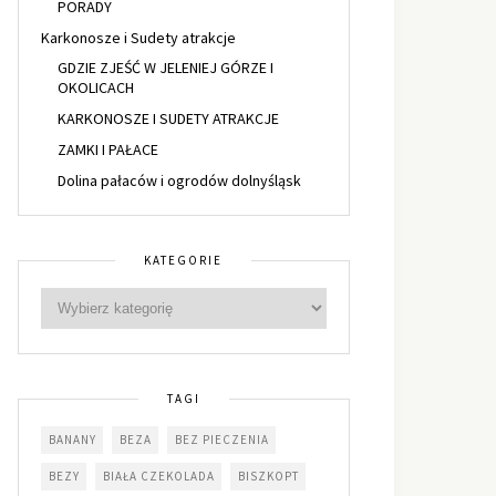
PORADY
Karkonosze i Sudety atrakcje
GDZIE ZJEŚĆ W JELENIEJ GÓRZE I
OKOLICACH
KARKONOSZE I SUDETY ATRAKCJE
ZAMKI I PAŁACE
Dolina pałaców i ogrodów dolnyśląsk
KATEGORIE
TAGI
BANANY
BEZA
BEZ PIECZENIA
BEZY
BIAŁA CZEKOLADA
BISZKOPT