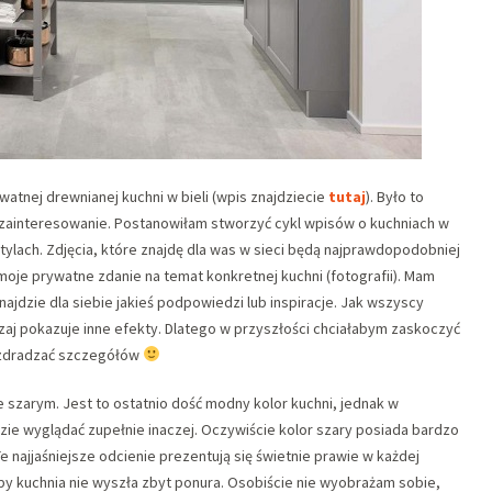
watnej drewnianej kuchni w bieli (wpis znajdziecie
tutaj
). Było to
ainteresowanie. Postanowiłam stworzyć cykl wpisów o kuchniach w
tylach. Zdjęcia, które znajdę dla was w sieci będą najprawdopodobniej
oje prywatne zdanie na temat konkretnej kuchni (fotografii). Mam
najdzie dla siebie jakieś podpowiedzi lub inspiracje. Jak wszyscy
zaj pokazuje inne efekty. Dlatego w przyszłości chciałabym zaskoczyć
zdradzać szczegółów
e szarym. Jest to ostatnio dość modny kolor kuchni, jednak w
zie wyglądać zupełnie inaczej. Oczywiście kolor szary posiada bardzo
Te najjaśniejsze odcienie prezentują się świetnie prawie w każdej
by kuchnia nie wyszła zbyt ponura. Osobiście nie wyobrażam sobie,