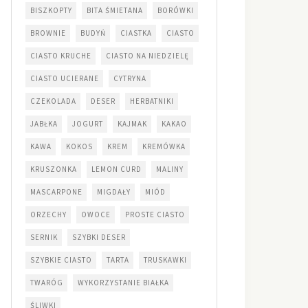
BISZKOPTY
BITA ŚMIETANA
BORÓWKI
BROWNIE
BUDYŃ
CIASTKA
CIASTO
CIASTO KRUCHE
CIASTO NA NIEDZIELĘ
CIASTO UCIERANE
CYTRYNA
CZEKOLADA
DESER
HERBATNIKI
JABŁKA
JOGURT
KAJMAK
KAKAO
KAWA
KOKOS
KREM
KREMÓWKA
KRUSZONKA
LEMON CURD
MALINY
MASCARPONE
MIGDAŁY
MIÓD
ORZECHY
OWOCE
PROSTE CIASTO
SERNIK
SZYBKI DESER
SZYBKIE CIASTO
TARTA
TRUSKAWKI
TWARÓG
WYKORZYSTANIE BIAŁKA
ŚLIWKI