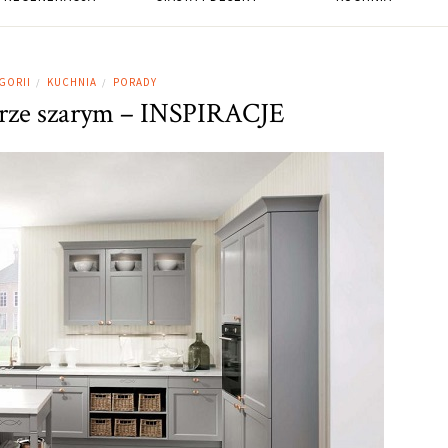
GORII
KUCHNIA
PORADY
/
/
rze szarym – INSPIRACJE