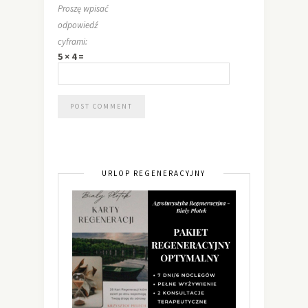
Proszę wpisać
odpowiedź
cyframi:
5 × 4 =
URLOP REGENERACYJNY