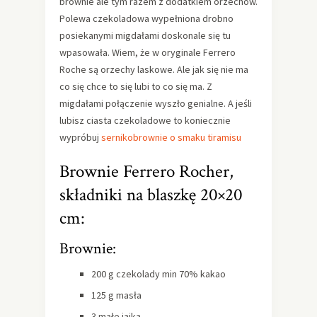
brownie ale tym razem z dodatkiem orzechów.
Polewa czekoladowa wypełniona drobno
posiekanymi migdałami doskonale się tu
wpasowała. Wiem, że w oryginale Ferrero
Roche są orzechy laskowe. Ale jak się nie ma
co się chce to się lubi to co się ma. Z
migdałami połączenie wyszło genialne. A jeśli
lubisz ciasta czekoladowe to koniecznie
wypróbuj
sernikobrownie o smaku tiramisu
Brownie Ferrero Rocher,
składniki na blaszkę 20×20
cm:
Brownie:
200 g czekolady min 70% kakao
125 g masła
3 małe jajka