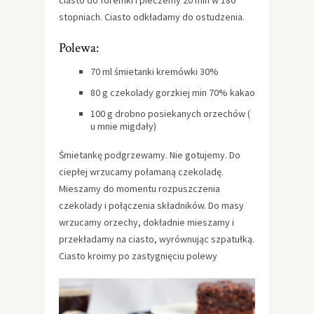
ciasto do foremki i pieczemy 20 min w 180
stopniach. Ciasto odkładamy do ostudzenia.
Polewa:
70 ml śmietanki kremówki 30%
80 g czekolady gorzkiej min 70% kakao
100 g drobno posiekanych orzechów (
u mnie migdały)
Śmietankę podgrzewamy. Nie gotujemy. Do
ciepłej wrzucamy połamaną czekoladę.
Mieszamy do momentu rozpuszczenia
czekolady i połączenia składników. Do masy
wrzucamy orzechy, dokładnie mieszamy i
przekładamy na ciasto, wyrównując szpatułką.
Ciasto kroimy po zastygnięciu polewy