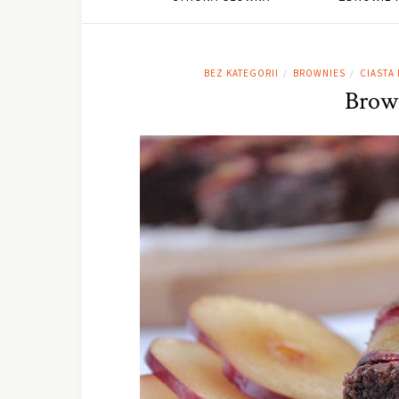
BEZ KATEGORII
BROWNIES
CIASTA 
/
/
Brown