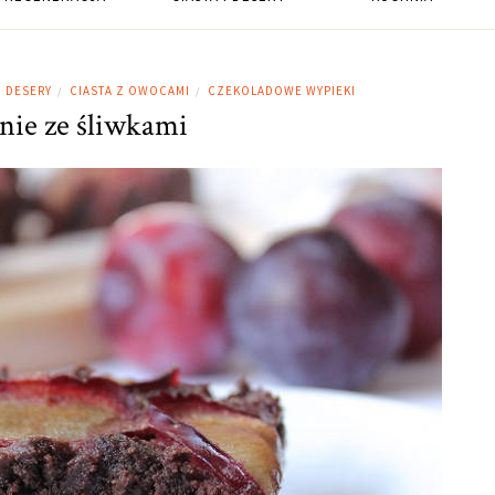
I DESERY
CIASTA Z OWOCAMI
CZEKOLADOWE WYPIEKI
/
/
ie ze śliwkami