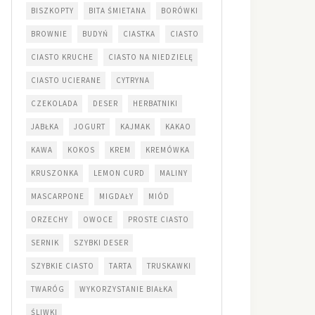
BISZKOPTY
BITA ŚMIETANA
BORÓWKI
BROWNIE
BUDYŃ
CIASTKA
CIASTO
CIASTO KRUCHE
CIASTO NA NIEDZIELĘ
CIASTO UCIERANE
CYTRYNA
CZEKOLADA
DESER
HERBATNIKI
JABŁKA
JOGURT
KAJMAK
KAKAO
KAWA
KOKOS
KREM
KREMÓWKA
KRUSZONKA
LEMON CURD
MALINY
MASCARPONE
MIGDAŁY
MIÓD
ORZECHY
OWOCE
PROSTE CIASTO
SERNIK
SZYBKI DESER
SZYBKIE CIASTO
TARTA
TRUSKAWKI
TWARÓG
WYKORZYSTANIE BIAŁKA
ŚLIWKI