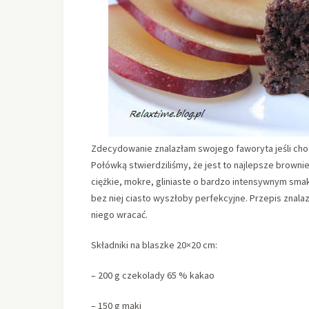
Zdecydowanie znalazłam swojego faworyta jeśli choo
Połówką stwierdziliśmy, że jest to najlepsze brownie
ciężkie, mokre, gliniaste o bardzo intensywnym smak
bez niej ciasto wyszłoby perfekcyjne. Przepis znala
niego wracać.
Składniki na blaszke 20×20 cm:
– 200 g czekolady 65 % kakao
– 150 g mąki