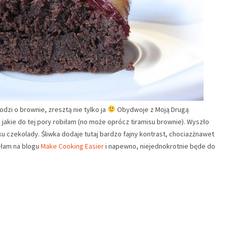
dzi o brownie, zresztą nie tylko ja
Obydwoje z Moją Drugą
 jakie do tej pory robiłam (no może oprócz tiramisu brownie). Wyszło
u czekolady. Śliwka dodaje tutaj bardzo fajny kontrast, chociazżnawet
złam na blogu
Make Cooking Easier
i napewno, niejednokrotnie będe do