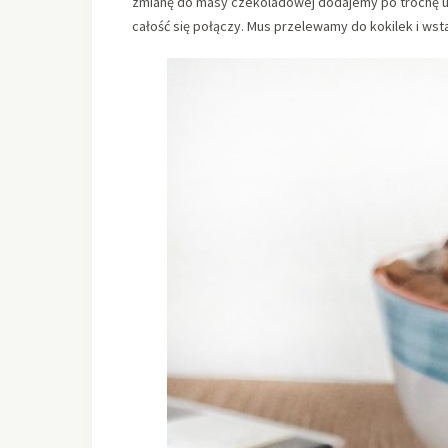
zmianę do masy czekoladowej dodajemy po trochę ubi
całość się połączy. Mus przelewamy do kokilek i ws