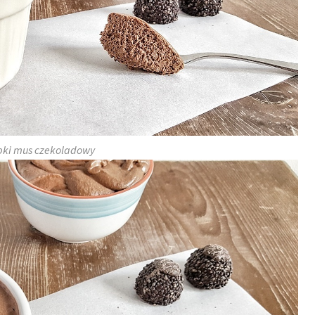
bki mus czekoladowy