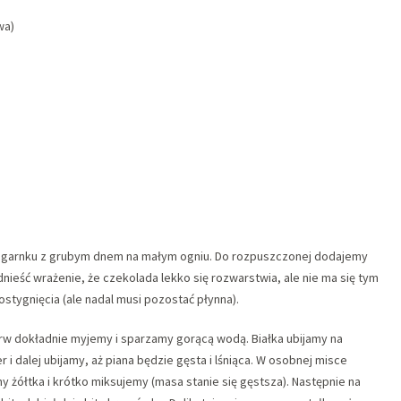
wa)
a w garnku z grubym dnem na małym ogniu. Do rozpuszczonej dodajemy
nieść wrażenie, że czekolada lekko się rozwarstwia, ale nie ma się tym
tygnięcia (ale nadal musi pozostać płynna).
erw dokładnie myjemy i sparzamy gorącą wodą. Białka ubijamy na
 i dalej ubijamy, aż piana będzie gęsta i lśniąca. W osobnej misce
żółtka i krótko miksujemy (masa stanie się gęstsza). Następnie na