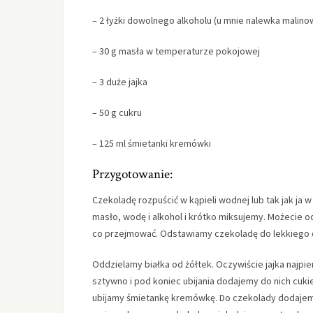
– 2 łyżki dowolnego alkoholu (u mnie nalewka malino
– 30 g masła w temperaturze pokojowej
– 3 duże jajka
– 50 g cukru
– 125 ml śmietanki kremówki
Przygotowanie:
Czekoladę rozpuścić w kąpieli wodnej lub tak jak j
masło, wodę i alkohol i krótko miksujemy. Możecie od
co przejmować. Odstawiamy czekoladę do lekkiego os
Oddzielamy białka od żółtek. Oczywiście jajka najpi
sztywno i pod koniec ubijania dodajemy do nich cukier
ubijamy śmietankę kremówkę. Do czekolady dodajemy 