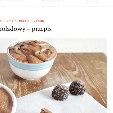
II
CIASTA I DESERY
DESERY
/
/
oladowy – przepis