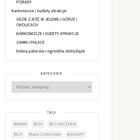
PORADY
Karkonosze i Sudety atrakcje
GDZIE ZJEŚĆ W JELENIEJ GÓRZE I
OKOLICACH
KARKONOSZE I SUDETY ATRAKCJE
ZAMKI I PAŁACE
Dolina pałaców i ogrodów dolnyśląsk
KATEGORIE
TAGI
BANANY
BEZA
BEZ PIECZENIA
BEZY
BIAŁA CZEKOLADA
BISZKOPT