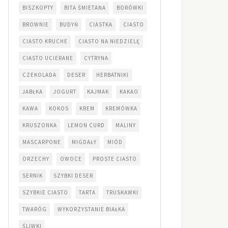
BISZKOPTY
BITA ŚMIETANA
BORÓWKI
BROWNIE
BUDYŃ
CIASTKA
CIASTO
CIASTO KRUCHE
CIASTO NA NIEDZIELĘ
CIASTO UCIERANE
CYTRYNA
CZEKOLADA
DESER
HERBATNIKI
JABŁKA
JOGURT
KAJMAK
KAKAO
KAWA
KOKOS
KREM
KREMÓWKA
KRUSZONKA
LEMON CURD
MALINY
MASCARPONE
MIGDAŁY
MIÓD
ORZECHY
OWOCE
PROSTE CIASTO
SERNIK
SZYBKI DESER
SZYBKIE CIASTO
TARTA
TRUSKAWKI
TWARÓG
WYKORZYSTANIE BIAŁKA
ŚLIWKI