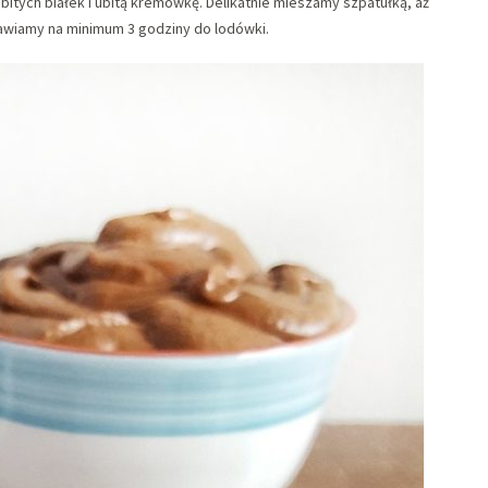
tych białek i ubitą kremówkę. Delikatnie mieszamy szpatułką, aż
tawiamy na minimum 3 godziny do lodówki.