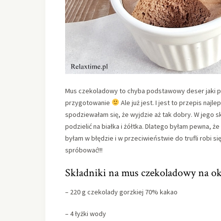
Mus czekoladowy to chyba podstawowy deser jaki pow
przygotowanie
Ale już jest. I jest to przepis na
spodziewałam się, że wyjdzie aż tak dobry. W jego s
podzielić na białka i żółtka. Dlatego byłam pewna, 
byłam w błędzie i w przeciwieństwie do trufli robi 
spróbować!!!
Składniki na mus czekoladowy na ok
– 220 g czekolady gorzkiej 70% kakao
– 4 łyżki wody