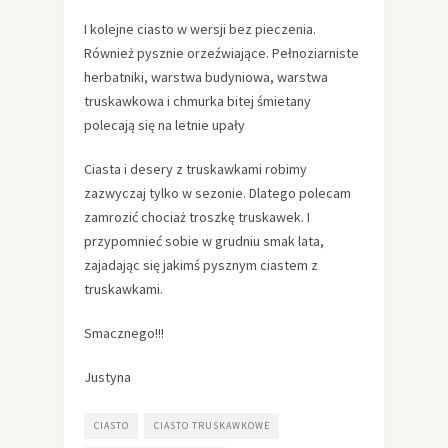
I kolejne ciasto w wersji bez pieczenia.
Również pysznie orzeźwiające. Pełnoziarniste
herbatniki, warstwa budyniowa, warstwa
truskawkowa i chmurka bitej śmietany
polecają się na letnie upały
Ciasta i desery z truskawkami robimy
zazwyczaj tylko w sezonie. Dlatego polecam
zamrozić chociaż troszkę truskawek. I
przypomnieć sobie w grudniu smak lata,
zajadając się jakimś pysznym ciastem z
truskawkami.
Smacznego!!!
Justyna
CIASTO
CIASTO TRUSKAWKOWE