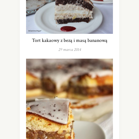
Tort kakaowy z bezą i masą bananową
29 marca 2014