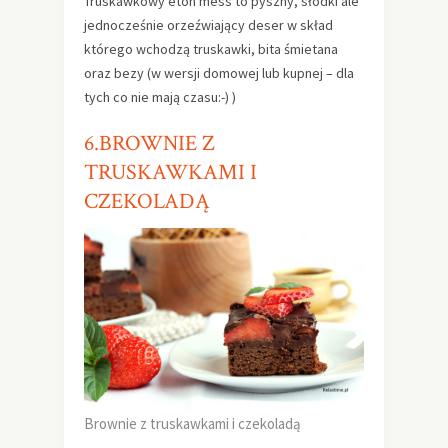
Truskawkowy eton mess to pyszny, słodki ale
jednocześnie orzeźwiający deser w skład
którego wchodzą truskawki, bita śmietana
oraz bezy (w wersji domowej lub kupnej – dla
tych co nie mają czasu:-) )
6.BROWNIE Z
TRUSKAWKAMI I
CZEKOLADĄ
Brownie z truskawkami i czekoladą