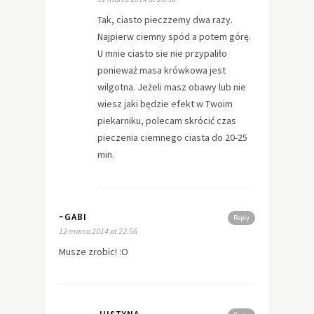
Tak, ciasto pieczzemy dwa razy.
Najpierw ciemny spód a potem górę.
U mnie ciasto sie nie przypaliło
ponieważ masa krówkowa jest
wilgotna. Jeżeli masz obawy lub nie
wiesz jaki będzie efekt w Twoim
piekarniku, polecam skrócić czas
pieczenia ciemnego ciasta do 20-25
min.
~GABI
Reply
12 marca 2014 at 22:56
Musze zrobic! :O