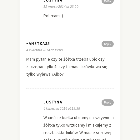
JUSTYNA
Reply
12 marca 2014 at 23:20
Polecam:-)
~ANETKA85
Reply
4 kwietnia 2014 at 19:09
Mam pytanie czy te żółtka trzeba ubic czy
zaczepac tylko?I czy ta masa krówkowa się
tylko wylewa ?Albo?
JUSTYNA
Reply
4 kwietnia 2014 at 19:38
W cieście białka ubijamy na sztywno a
żółtka tylko wrzucamy i miskujemy z
resztą składników. W masie serowej