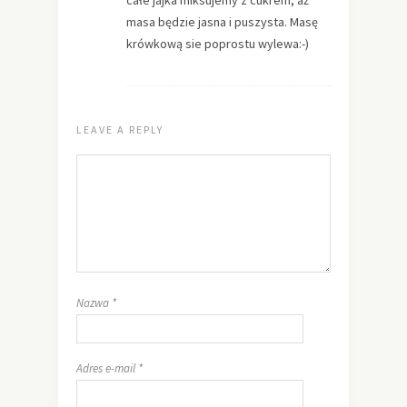
całe jajka miksujemy z cukrem, aż
masa będzie jasna i puszysta. Masę
krówkową sie poprostu wylewa:-)
LEAVE A REPLY
Nazwa
*
Adres e-mail
*