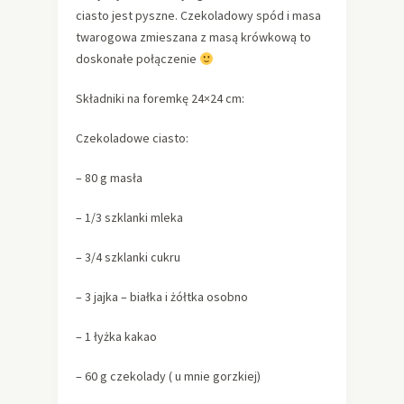
ciasto jest pyszne. Czekoladowy spód i masa
twarogowa zmieszana z masą krówkową to
doskonałe połączenie
Składniki na foremkę 24×24 cm:
Czekoladowe ciasto:
– 80 g masła
– 1/3 szklanki mleka
– 3/4 szklanki cukru
– 3 jajka – białka i żółtka osobno
– 1 łyżka kakao
– 60 g czekolady ( u mnie gorzkiej)