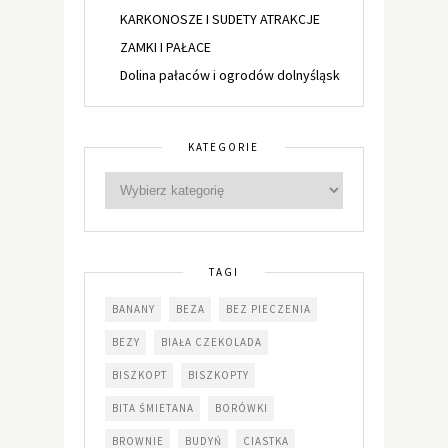
KARKONOSZE I SUDETY ATRAKCJE
ZAMKI I PAŁACE
Dolina pałaców i ogrodów dolnyśląsk
KATEGORIE
TAGI
BANANY
BEZA
BEZ PIECZENIA
BEZY
BIAŁA CZEKOLADA
BISZKOPT
BISZKOPTY
BITA ŚMIETANA
BORÓWKI
BROWNIE
BUDYŃ
CIASTKA