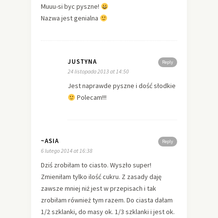
Muuu-si byc pyszne!
Nazwa jest genialna
JUSTYNA
Reply
24 listopada 2013 at 14:50
Jest naprawde pyszne i dość słodkie
Polecam!!!
~ASIA
Reply
6 lutego 2014 at 16:38
Dziś zrobiłam to ciasto. Wyszło super!
Zmieniłam tylko ilość cukru. Z zasady daję
zawsze mniej niż jest w przepisach i tak
zrobiłam również tym razem. Do ciasta dałam
1/2 szklanki, do masy ok. 1/3 szklanki i jest ok.