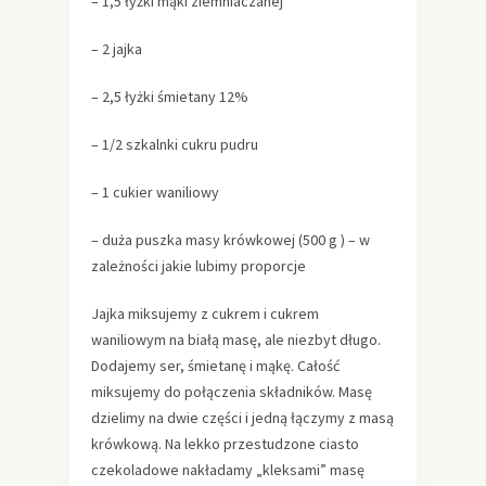
– 1,5 łyżki mąki ziemniaczanej
– 2 jajka
– 2,5 łyżki śmietany 12%
– 1/2 szkalnki cukru pudru
– 1 cukier waniliowy
– duża puszka masy krówkowej (500 g ) – w
zależności jakie lubimy proporcje
Jajka miksujemy z cukrem i cukrem
waniliowym na białą masę, ale niezbyt długo.
Dodajemy ser, śmietanę i mąkę. Całość
miksujemy do połączenia składników. Masę
dzielimy na dwie części i jedną łączymy z masą
krówkową. Na lekko przestudzone ciasto
czekoladowe nakładamy „kleksami” masę