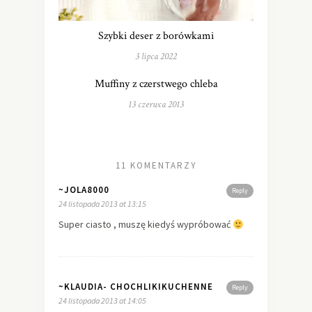
Szybki deser z borówkami
3 lipca 2022
Muffiny z czerstwego chleba
13 czerwca 2013
11 KOMENTARZY
~JOLA8000
Reply
24 listopada 2013 at 13:15
Super ciasto , muszę kiedyś wypróbować
~KLAUDIA- CHOCHLIKIKUCHENNE
Reply
24 listopada 2013 at 14:05