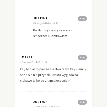
JUSTYNA
Reply
6 lutego 2014 at 18:47
Bardzo się cieszę że wyszło
smaczne:-) Pozdrawiam
~MARTA
Reply
12 marca 2014 at 19:30
Czy to ciasto piecze sie dwa razy? Czy ciemny
spod sie nie przypala, ciasto wyglada na
ciekawe tylko co z tym pieczeniem?
JUSTYNA
Reply
12 marca 2014 at 20:50