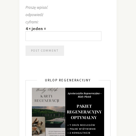
Proszę wpisać
odpowiedź
cyframi:
4 × jeden =
URLOP REGENERACYJNY