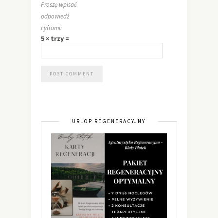
Proszę wpisać
odpowiedź
cyframi:
5 × trzy =
URLOP REGENERACYJNY