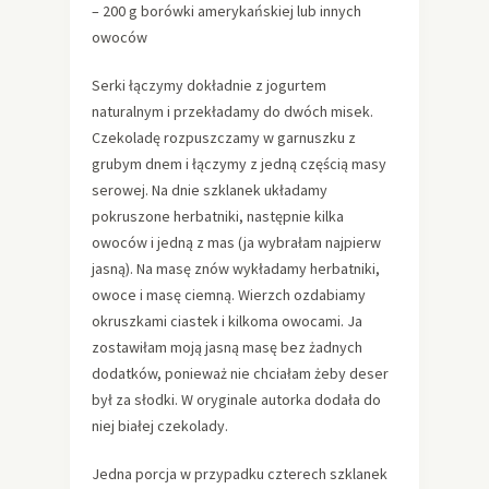
– 200 g borówki amerykańskiej lub innych
owoców
Serki łączymy dokładnie z jogurtem
naturalnym i przekładamy do dwóch misek.
Czekoladę rozpuszczamy w garnuszku z
grubym dnem i łączymy z jedną częścią masy
serowej. Na dnie szklanek układamy
pokruszone herbatniki, następnie kilka
owoców i jedną z mas (ja wybrałam najpierw
jasną). Na masę znów wykładamy herbatniki,
owoce i masę ciemną. Wierzch ozdabiamy
okruszkami ciastek i kilkoma owocami. Ja
zostawiłam moją jasną masę bez żadnych
dodatków, ponieważ nie chciałam żeby deser
był za słodki. W oryginale autorka dodała do
niej białej czekolady.
Jedna porcja w przypadku czterech szklanek