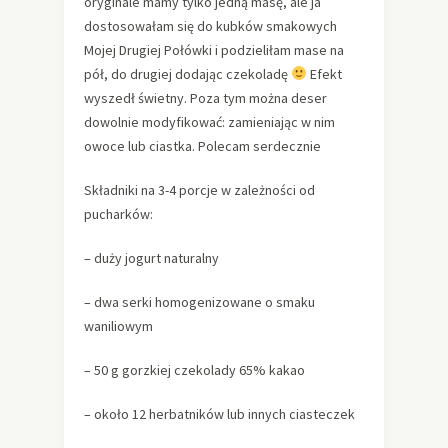
oryginale mamy tylko jedną masę, ale ja
dostosowałam się do kubków smakowych
Mojej Drugiej Połówki i podzieliłam mase na
pół, do drugiej dodając czekoladę
Efekt
wyszedł świetny. Poza tym można deser
dowolnie modyfikować: zamieniając w nim
owoce lub ciastka. Polecam serdecznie
Składniki na 3-4 porcje w zależności od
pucharków:
– duży jogurt naturalny
– dwa serki homogenizowane o smaku
waniliowym
– 50 g gorzkiej czekolady 65% kakao
– około 12 herbatników lub innych ciasteczek