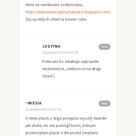
mnie na sernikowe szeleństwo,
http://ulubioneprzepisybarbary.blogspot.com/2013/12/serni
Życzę miłych chwil na koniec roku
JUSTYNA
Reply
30 grudnia 2013 at 22:59
Polecam bo smakuje naprawde
wyśmienicie, zwłaszcza na drugi
dzień:)
~WIESIA
Reply
31 grudnia 2013 at 07:24
A mnie placki z tego przepisu wyszły twarde
jak skała, nic nie pomógł krem, którym
przełożyłam placki 3 dni przed świętami.