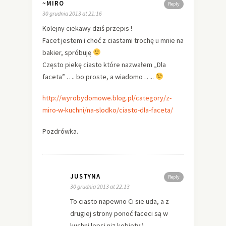
~MIRO
Reply
30 grudnia 2013 at 21:16
Kolejny ciekawy dziś przepis !
Facet jestem i choć z ciastami trochę u mnie na
bakier, spróbuję
Często piekę ciasto które nazwałem „Dla
faceta” …. bo proste, a wiadomo …..
http://wyrobydomowe.blog.pl/category/z-
miro-w-kuchni/na-slodko/ciasto-dla-faceta/
Pozdrówka.
JUSTYNA
Reply
30 grudnia 2013 at 22:13
To ciasto napewno Ci sie uda, a z
drugiej strony ponoć faceci są w
kuchni lepsi niz kobiety:)