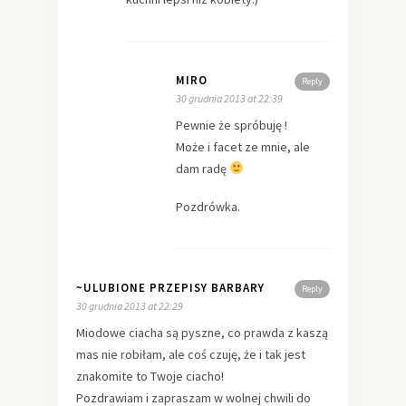
MIRO
Reply
30 grudnia 2013 at 22:39
Pewnie że spróbuję !
Może i facet ze mnie, ale
dam radę
Pozdrówka.
~ULUBIONE PRZEPISY BARBARY
Reply
30 grudnia 2013 at 22:29
Miodowe ciacha są pyszne, co prawda z kaszą
mas nie robiłam, ale coś czuję, że i tak jest
znakomite to Twoje ciacho!
Pozdrawiam i zapraszam w wolnej chwili do