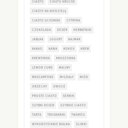
CIASTO
CIASTO KRUCHE
CIASTO NA NIEDZIELĘ
CIASTO UCIERANE
CYTRYNA
CZEKOLADA
DESER
HERBATNIKI
JABŁKA
JOGURT
KAJMAK
KAKAO
KAWA
KOKOS
KREM
KREMÓWKA
KRUSZONKA
LEMON CURD
MALINY
MASCARPONE
MIGDAŁY
MIÓD
ORZECHY
OWOCE
PROSTE CIASTO
SERNIK
SZYBKI DESER
SZYBKIE CIASTO
TARTA
TRUSKAWKI
TWARÓG
WYKORZYSTANIE BIAŁKA
ŚLIWKI