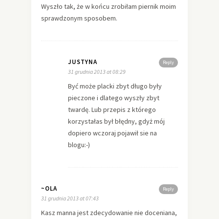
Wyszło tak, że w końcu zrobiłam piernik moim
sprawdzonym sposobem.
JUSTYNA
Reply
31 grudnia 2013 at 08:29
Być może placki zbyt długo były
pieczone i dlatego wyszły zbyt
twardę. Lub przepis z którego
korzystałas był błędny, gdyż mój
dopiero wczoraj pojawił sie na
blogu:-)
~OLA
Reply
31 grudnia 2013 at 07:43
Kasz manna jest zdecydowanie nie doceniana,