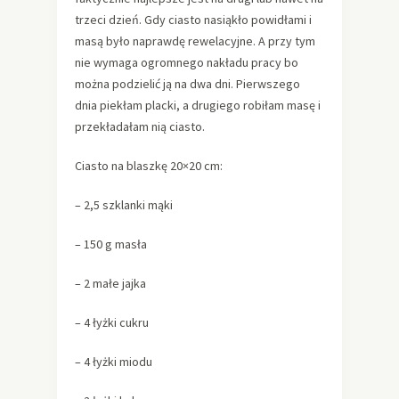
trzeci dzień. Gdy ciasto nasiąkło powidłami i
masą było naprawdę rewelacyjne. A przy tym
nie wymaga ogromnego nakładu pracy bo
można podzielić ją na dwa dni. Pierwszego
dnia piekłam placki, a drugiego robiłam masę i
przekładałam nią ciasto.
Ciasto na blaszkę 20×20 cm:
– 2,5 szklanki mąki
– 150 g masła
– 2 małe jajka
– 4 łyżki cukru
– 4 łyżki miodu