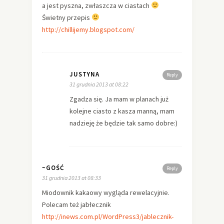
a jest pyszna, zwłaszcza w ciastach
Świetny przepis
http://chillijemy.blogspot.com/
JUSTYNA
Reply
31 grudnia 2013 at 08:22
Zgadza się. Ja mam w planach już
kolejne ciasto z kasza manną, mam
nadzieję że będzie tak samo dobre:)
~GOŚĆ
Reply
31 grudnia 2013 at 08:33
Miodownik kakaowy wygląda rewelacyjnie.
Polecam też jabłecznik
http://inews.com.pl/WordPress3/jablecznik-