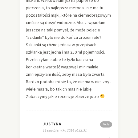
miałam. Wałkowałam już na papierze do
pieczenia, to najlepsza metoda i nie ma tu
pozostałości mąki, które na ciemnobrązowym
cieście są dosyć widoczne. Aha… wpadłam
jeszcze na taki pomysł, że może pojęcie
”szklanki” było nie do końca zrozumiałe?
Szklanki są różne jednak w przepisach
szklanka jest jedna i ma 250 ml pojemności.
Przeliczyłam sobie te łyżki kaszki na
konkretną wartość wagową i minimalnie
zmniejszyłam ilość, żeby masa była zwarta.
Bardzo podoba mi się to, że nie ma w niej zbyt
wiele masła, bo takich mas nie lubię.
Zobaczymy jakie recenzje zbierze jutro
JUSTYNA
Reply
11 października 2014 at 22:31