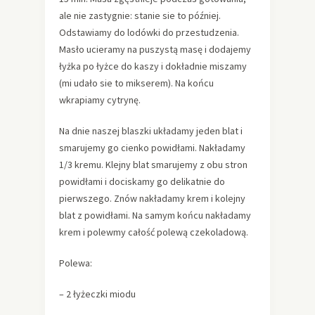
ale nie zastygnie: stanie sie to później.
Odstawiamy do lodówki do przestudzenia.
Masło ucieramy na puszystą masę i dodajemy
łyżka po łyżce do kaszy i dokładnie miszamy
(mi udało sie to mikserem). Na końcu
wkrapiamy cytrynę.
Na dnie naszej blaszki układamy jeden blat i
smarujemy go cienko powidłami. Nakładamy
1/3 kremu. Klejny blat smarujemy z obu stron
powidłami i dociskamy go delikatnie do
pierwszego. Znów nakładamy krem i kolejny
blat z powidłami. Na samym końcu nakładamy
krem i polewmy całość polewą czekoladową.
Polewa:
– 2 łyżeczki miodu