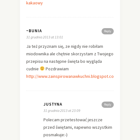
kakaowy
~BUNIA
Reply
31 grudnia 2013 at 13:01
Ja też przyznam się, ze nigdy nie robiłam
miodownika ale chętnie skorzystam z Twojego
przepisu na następne święta bo wygląda
cudnie
Pozdrawiam
http://www.zainspirowanawkuchni.blogspot.com
JUSTYNA
Reply
31 grudnia 2013 at 23:09
Polecam przetestować jeszcze
przed świętami, napewno wszystkim
posmakuje:-)