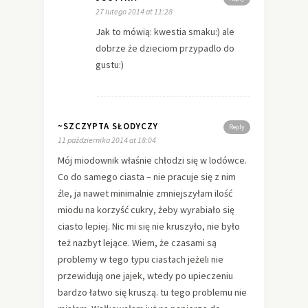
27 lutego 2014 at 11:28
Jak to mówią: kwestia smaku:) ale
dobrze że dzieciom przypadlo do
gustu:)
~SZCZYPTA SŁODYCZY
Reply
11 października 2014 at 18:04
Mój miodownik właśnie chłodzi się w lodówce.
Co do samego ciasta – nie pracuje się z nim
źle, ja nawet minimalnie zmniejszyłam ilość
miodu na korzyść cukry, żeby wyrabiało się
ciasto lepiej. Nic mi się nie kruszyło, nie było
też nazbyt lejące. Wiem, że czasami są
problemy w tego typu ciastach jeżeli nie
przewidują one jajek, wtedy po upieczeniu
bardzo łatwo się kruszą. tu tego problemu nie