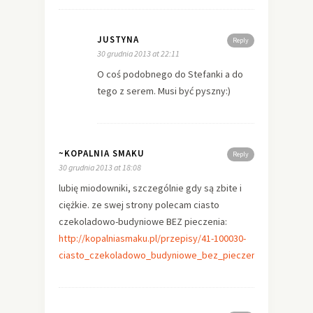
JUSTYNA
Reply
30 grudnia 2013 at 22:11
O coś podobnego do Stefanki a do
tego z serem. Musi być pyszny:)
~KOPALNIA SMAKU
Reply
30 grudnia 2013 at 18:08
lubię miodowniki, szczególnie gdy są zbite i
ciężkie. ze swej strony polecam ciasto
czekoladowo-budyniowe BEZ pieczenia:
http://kopalniasmaku.pl/przepisy/41-100030-
ciasto_czekoladowo_budyniowe_bez_pieczenia.html