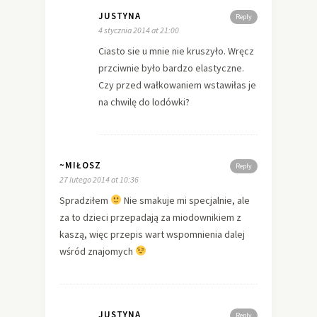
JUSTYNA
Reply
4 stycznia 2014 at 21:00
Ciasto sie u mnie nie kruszyło. Wręcz
przciwnie było bardzo elastyczne.
Czy przed wałkowaniem wstawiłas je
na chwilę do lodówki?
~MIŁOSZ
Reply
27 lutego 2014 at 10:36
Spradziłem
Nie smakuje mi specjalnie, ale
za to dzieci przepadają za miodownikiem z
kaszą, więc przepis wart wspomnienia dalej
wśród znajomych
JUSTYNA
Reply