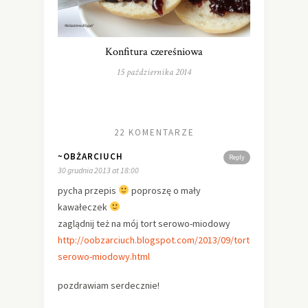
Konfitura czereśniowa
15 października 2014
22 KOMENTARZE
~OBŻARCIUCH
Reply
30 grudnia 2013 at 18:00
pycha przepis
poproszę o mały
kawałeczek
zaglądnij też na mój tort serowo-miodowy
http://oobzarciuch.blogspot.com/2013/09/tort-
serowo-miodowy.html
pozdrawiam serdecznie!