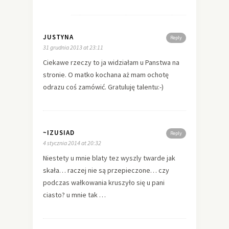
JUSTYNA
Reply
31 grudnia 2013 at 23:11
Ciekawe rzeczy to ja widziałam u Panstwa na
stronie. O matko kochana aż mam ochotę
odrazu coś zamówić. Gratuluję talentu:-)
~IZUSIAD
Reply
4 stycznia 2014 at 20:32
Niestety u mnie blaty tez wyszly twarde jak
skała… raczej nie są przepieczone… czy
podczas wałkowania kruszyło się u pani
ciasto? u mnie tak …