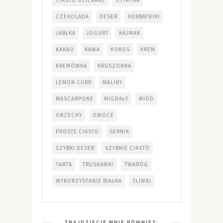
CZEKOLADA
DESER
HERBATNIKI
JABŁKA
JOGURT
KAJMAK
KAKAO
KAWA
KOKOS
KREM
KREMÓWKA
KRUSZONKA
LEMON CURD
MALINY
MASCARPONE
MIGDAŁY
MIÓD
ORZECHY
OWOCE
PROSTE CIASTO
SERNIK
SZYBKI DESER
SZYBKIE CIASTO
TARTA
TRUSKAWKI
TWARÓG
WYKORZYSTANIE BIAŁKA
ŚLIWKI
ZNAJDZIECIE MNIE RÓWNIEŻ: