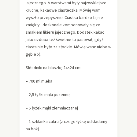
jajecznego. A warstwami były najzwyklejsze
kruche, kakaowe ciasteczka. Mówię wam
wyszło przepysznie. Ciastka bardzo fajnie
zmiękły i doskonale komponowały się ze
smakiem likieru jajecznego. Dodatek kakao
jako ozdoba też świetnie tu pasował, gdyż
ciasta nie było za słodkie. Mówię wam: niebo w
gębie :-).
Składniki na blaszkę 24×24 cm:
– 700 ml mleka
– 2,5 łyżki mąki pszennej
– 5 łyżek mąki ziemniaczanej
– 1 szklanka cukru (z czego łyżkę odkładamy
na bok)