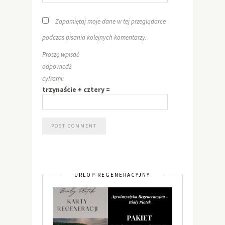
Zapamiętaj moje dane w tej przeglądarce
podczas pisania kolejnych komentarzy.
Proszę wpisać
odpowiedź
cyframi:
trzynaście + cztery =
URLOP REGENERACYJNY