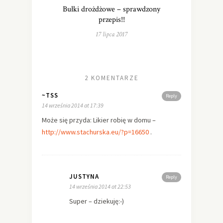
Bułki drożdżowe – sprawdzony
przepis!!
17 lipca 2017
2 KOMENTARZE
~TSS
Reply
14 września 2014 at 17:39
Może się przyda: Likier robię w domu –
http://www.stachurska.eu/?p=16650
.
JUSTYNA
Reply
14 września 2014 at 22:53
Super – dziekuję:-)