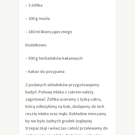
– 3 żółtka
– 200 g masła
– 180 ml likieru jajecznego
Dodatkowo:
– 500 g herbatników kakaowych
– kakao do posypania
Z podanych składników przygotowujemy
budyń. Połowę mleka z cukrem należy
zagotować. Żółtka ucieramy z łyżką cukru,
którą odłożyliśmy na bok, dodajemy do nich
resztę mleka oraz mąki. Dokładnie mieszamy
by nie było żadnych grudek (najlepiej
trzepaczką) i wówczas całość przelewamy do