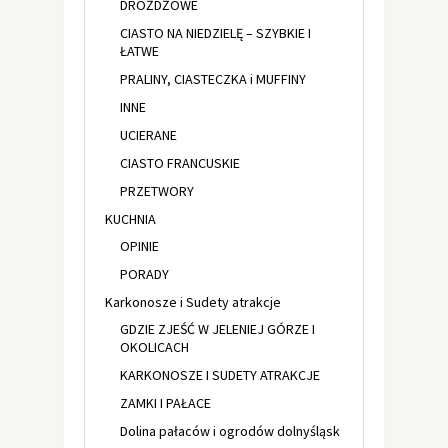
DROŻDŻOWE
CIASTO NA NIEDZIELĘ – SZYBKIE I
ŁATWE
PRALINY, CIASTECZKA i MUFFINY
INNE
UCIERANE
CIASTO FRANCUSKIE
PRZETWORY
KUCHNIA
OPINIE
PORADY
Karkonosze i Sudety atrakcje
GDZIE ZJEŚĆ W JELENIEJ GÓRZE I
OKOLICACH
KARKONOSZE I SUDETY ATRAKCJE
ZAMKI I PAŁACE
Dolina pałaców i ogrodów dolnyśląsk