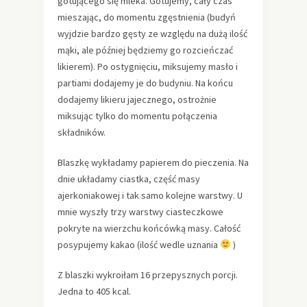
gotującego się mleka. Gotujemy, cały czas
mieszając, do momentu zgęstnienia (budyń
wyjdzie bardzo gęsty ze względu na dużą ilość
mąki, ale później będziemy go rozcieńczać
likierem). Po ostygnięciu, miksujemy masło i
partiami dodajemy je do budyniu. Na końcu
dodajemy likieru jajecznego, ostrożnie
miksując tylko do momentu połączenia
składników.
Blaszkę wykładamy papierem do pieczenia. Na
dnie układamy ciastka, część masy
ajerkoniakowej i tak samo kolejne warstwy. U
mnie wyszły trzy warstwy ciasteczkowe
pokryte na wierzchu końcówką masy. Całość
posypujemy kakao (ilość wedle uznania
)
Z blaszki wykroiłam 16 przepysznych porcji.
Jedna to 405 kcal.