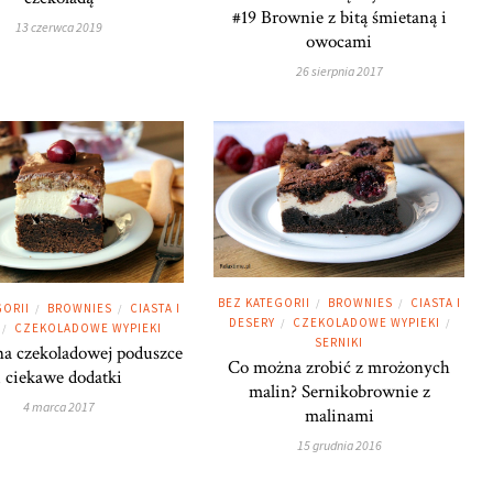
#19 Brownie z bitą śmietaną i
13 czerwca 2019
owocami
26 sierpnia 2017
BEZ KATEGORII
BROWNIES
CIASTA I
/
/
GORII
BROWNIES
CIASTA I
/
/
DESERY
CZEKOLADOWE WYPIEKI
/
/
CZEKOLADOWE WYPIEKI
/
SERNIKI
a czekoladowej poduszce
Co można zrobić z mrożonych
i ciekawe dodatki
malin? Sernikobrownie z
4 marca 2017
malinami
15 grudnia 2016