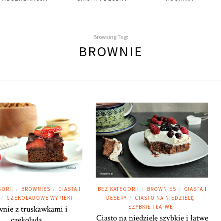
Browsing Tag:
BROWNIE
GORII
BROWNIES
CIASTA I
BEZ KATEGORII
BROWNIES
CIASTA I
/
/
/
/
CZEKOLADOWE WYPIEKI
DESERY
CIASTO NA NIEDZIELĘ -
/
/
SZYBKIE I ŁATWE
nie z truskawkami i
Ciasto na niedzielę szybkie i łatwe
czekoladą