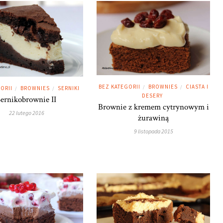
BEZ KATEGORII
BROWNIES
CIASTA I
/
/
ORII
BROWNIES
SERNIKI
/
/
DESERY
Sernikobrownie II
Brownie z kremem cytrynowym i
22 lutego 2016
żurawiną
9 listopada 2015