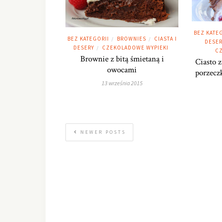
BEZ KATE
BEZ KATEGORII
BROWNIES
CIASTA I
/
/
DESER
DESERY
CZEKOLADOWE WYPIEKI
/
CZ
Brownie z bitą śmietaną i
Ciasto 
owocami
porzecz
13 września 2015
NEWER POSTS