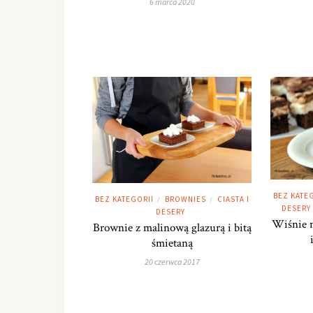
6 marca 2020
BEZ KATE
BEZ KATEGORII
BROWNIES
CIASTA I
/
/
DESERY
DESERY
Wiśnie n
Brownie z malinową glazurą i bitą
śmietaną
20 czerwca 2017