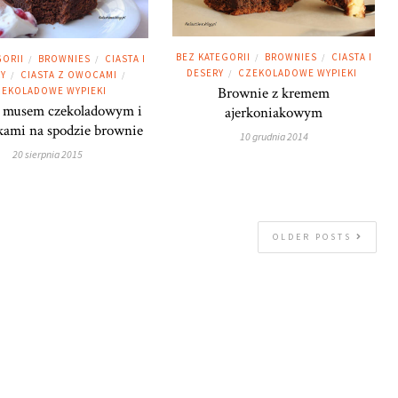
BEZ KATEGORII
BROWNIES
CIASTA I
/
/
GORII
BROWNIES
CIASTA I
/
/
DESERY
CZEKOLADOWE WYPIEKI
/
Y
CIASTA Z OWOCAMI
/
/
Brownie z kremem
EKOLADOWE WYPIEKI
z musem czekoladowym i
ajerkoniakowym
kami na spodzie brownie
10 grudnia 2014
20 sierpnia 2015
OLDER POSTS