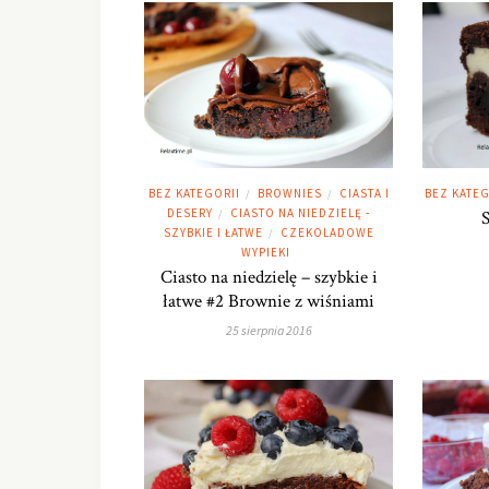
BEZ KATEG
BEZ KATEGORII
BROWNIES
CIASTA I
/
/
DESERY
CIASTO NA NIEDZIELĘ -
/
SZYBKIE I ŁATWE
CZEKOLADOWE
/
WYPIEKI
Ciasto na niedzielę – szybkie i
łatwe #2 Brownie z wiśniami
25 sierpnia 2016