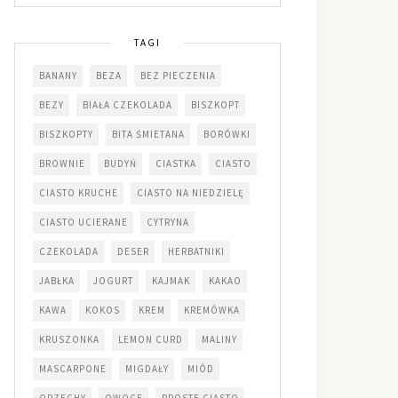
TAGI
BANANY
BEZA
BEZ PIECZENIA
BEZY
BIAŁA CZEKOLADA
BISZKOPT
BISZKOPTY
BITA ŚMIETANA
BORÓWKI
BROWNIE
BUDYŃ
CIASTKA
CIASTO
CIASTO KRUCHE
CIASTO NA NIEDZIELĘ
CIASTO UCIERANE
CYTRYNA
CZEKOLADA
DESER
HERBATNIKI
JABŁKA
JOGURT
KAJMAK
KAKAO
KAWA
KOKOS
KREM
KREMÓWKA
KRUSZONKA
LEMON CURD
MALINY
MASCARPONE
MIGDAŁY
MIÓD
ORZECHY
OWOCE
PROSTE CIASTO