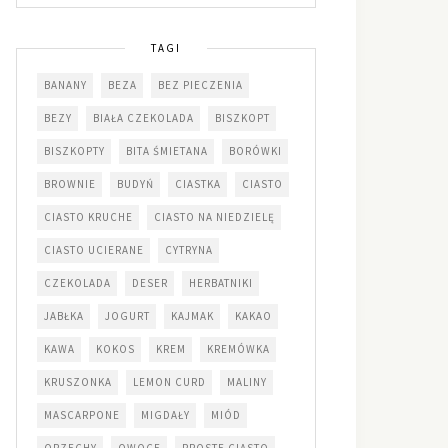
TAGI
BANANY
BEZA
BEZ PIECZENIA
BEZY
BIAŁA CZEKOLADA
BISZKOPT
BISZKOPTY
BITA ŚMIETANA
BORÓWKI
BROWNIE
BUDYŃ
CIASTKA
CIASTO
CIASTO KRUCHE
CIASTO NA NIEDZIELĘ
CIASTO UCIERANE
CYTRYNA
CZEKOLADA
DESER
HERBATNIKI
JABŁKA
JOGURT
KAJMAK
KAKAO
KAWA
KOKOS
KREM
KREMÓWKA
KRUSZONKA
LEMON CURD
MALINY
MASCARPONE
MIGDAŁY
MIÓD
ORZECHY
OWOCE
PROSTE CIASTO