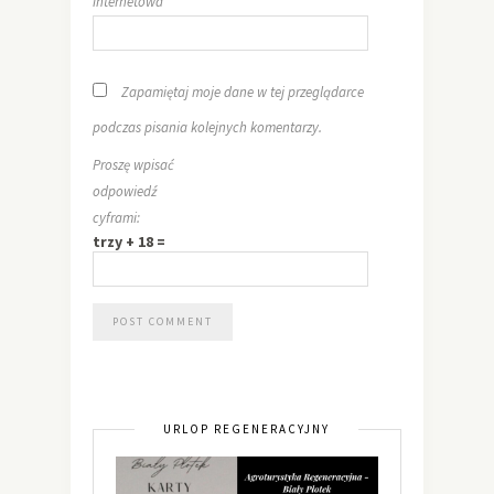
internetowa
Zapamiętaj moje dane w tej przeglądarce
podczas pisania kolejnych komentarzy.
Proszę wpisać
odpowiedź
cyframi:
trzy + 18 =
URLOP REGENERACYJNY