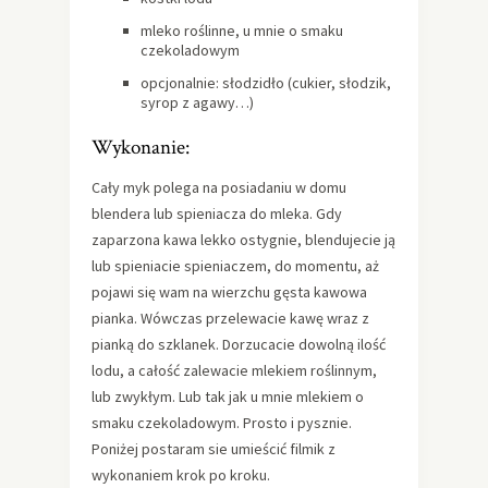
mleko roślinne, u mnie o smaku
czekoladowym
opcjonalnie: słodzidło (cukier, słodzik,
syrop z agawy…)
Wykonanie:
Cały myk polega na posiadaniu w domu
blendera lub spieniacza do mleka. Gdy
zaparzona kawa lekko ostygnie, blendujecie ją
lub spieniacie spieniaczem, do momentu, aż
pojawi się wam na wierzchu gęsta kawowa
pianka. Wówczas przelewacie kawę wraz z
pianką do szklanek. Dorzucacie dowolną ilość
lodu, a całość zalewacie mlekiem roślinnym,
lub zwykłym. Lub tak jak u mnie mlekiem o
smaku czekoladowym. Prosto i pysznie.
Poniżej postaram sie umieścić filmik z
wykonaniem krok po kroku.