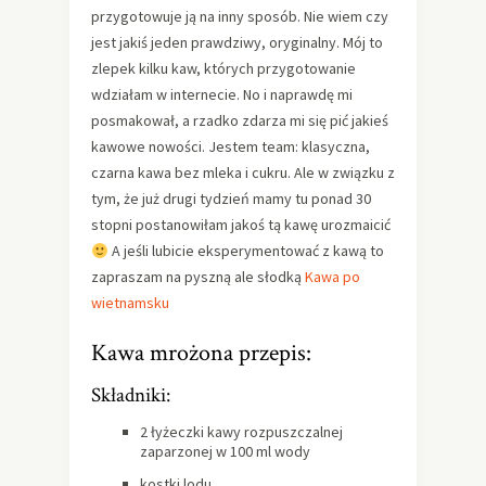
przygotowuje ją na inny sposób. Nie wiem czy
jest jakiś jeden prawdziwy, oryginalny. Mój to
zlepek kilku kaw, których przygotowanie
wdziałam w internecie. No i naprawdę mi
posmakował, a rzadko zdarza mi się pić jakieś
kawowe nowości. Jestem team: klasyczna,
czarna kawa bez mleka i cukru. Ale w związku z
tym, że już drugi tydzień mamy tu ponad 30
stopni postanowiłam jakoś tą kawę urozmaicić
A jeśli lubicie eksperymentować z kawą to
zapraszam na pyszną ale słodką
Kawa po
wietnamsku
Kawa mrożona przepis:
Składniki:
2 łyżeczki kawy rozpuszczalnej
zaparzonej w 100 ml wody
kostki lodu