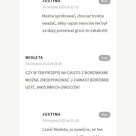
JUSTYNA
Reply
14 sierpnia 2022 at 21:22
Można spróbować, chociaż trzeba
uważać, żeby ciężar owoców nie był
za duży ponieważ grozi to zakalcem
WIOLETA
Reply
14 sierpnia 2022 at 10:36
CZY W TEN PRZEPIS NA CIASTO Z BORÓWKAMI
MOŻNA ZMODYFIKOWAĆ ,I ZAMIAST BORÓWEK
UŻYĆ JAKIŚ INNYCH OWOCÓW?
JUSTYNA
Reply
14 sierpnia 2022 at 21:20
Cześć Wioleta, oczywiście, że ten