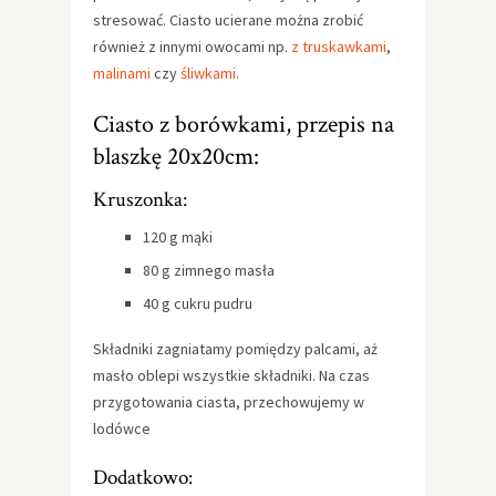
stresować. Ciasto ucierane można zrobić
również z innymi owocami np.
z truskawkami
,
malinami
czy
śliwkami
.
Ciasto z borówkami, przepis na
blaszkę 20x20cm:
Kruszonka:
120 g mąki
80 g zimnego masła
40 g cukru pudru
Składniki zagniatamy pomiędzy palcami, aż
masło oblepi wszystkie składniki. Na czas
przygotowania ciasta, przechowujemy w
lodówce
Dodatkowo: