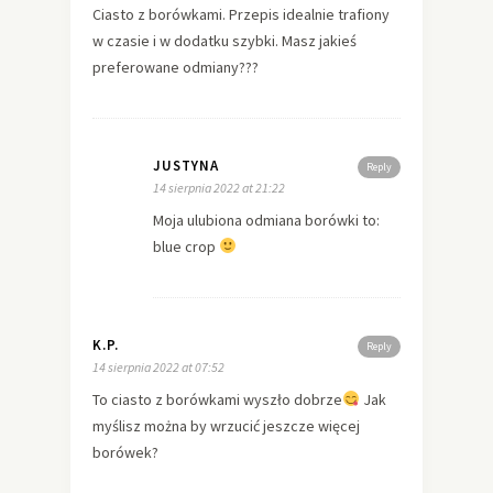
Ciasto z borówkami. Przepis idealnie trafiony
w czasie i w dodatku szybki. Masz jakieś
preferowane odmiany???
JUSTYNA
Reply
14 sierpnia 2022 at 21:22
Moja ulubiona odmiana borówki to:
blue crop
K.P.
Reply
14 sierpnia 2022 at 07:52
To ciasto z borówkami wyszło dobrze
Jak
myślisz można by wrzucić jeszcze więcej
borówek?