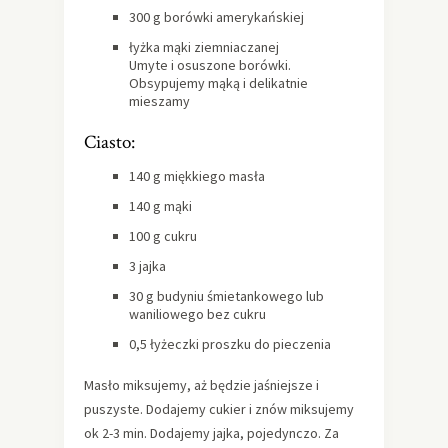
300 g borówki amerykańskiej
łyżka mąki ziemniaczanej
Umyte i osuszone borówki.
Obsypujemy mąką i delikatnie
mieszamy
Ciasto:
140 g miękkiego masła
140 g mąki
100 g cukru
3 jajka
30 g budyniu śmietankowego lub
waniliowego bez cukru
0,5 łyżeczki proszku do pieczenia
Masło miksujemy, aż będzie jaśniejsze i
puszyste. Dodajemy cukier i znów miksujemy
ok 2-3 min. Dodajemy jajka, pojedynczo. Za