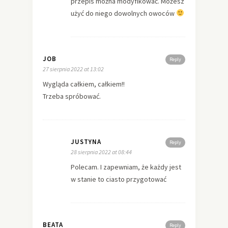
przepis można modyfikować. Możesz
użyć do niego dowolnych owoców
JOB
Reply
27 sierpnia 2022 at 13:02
Wygląda całkiem, całkiem!!
Trzeba spróbować.
JUSTYNA
Reply
28 sierpnia 2022 at 08:44
Polecam. I zapewniam, że każdy jest
w stanie to ciasto przygotować
BEATA
Reply