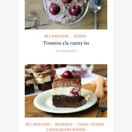
BEZ KATEGORII
DESERY
/
Tiramisu a’la czarny las
15 marca 2017
BEZ KATEGORII
BROWNIES
CIASTA I DESERY
/
/
/
CZEKOLADOWE WYPIEKI