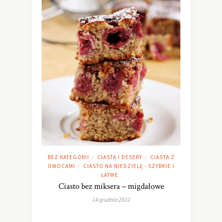
BEZ KATEGORII
CIASTA I DESERY
CIASTA Z
/
/
OWOCAMI
CIASTO NA NIEDZIELĘ - SZYBKIE I
/
ŁATWE
Ciasto bez miksera – migdałowe
14 grudnia 2022