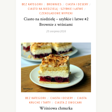
BEZ KATEGORII
BROWNIES
CIASTA I DESERY
/
/
/
CIASTO NA NIEDZIELĘ - SZYBKIE I ŁATWE
/
CZEKOLADOWE WYPIEKI
Ciasto na niedzielę – szybkie i łatwe #2
Brownie z wiśniami
25 sierpnia 2016
BEZ KATEGORII
CIASTA I DESERY
CIASTA
/
/
KRUCHE I TARTY
CIASTA Z OWOCAMI
/
Wiśniowa chmurka