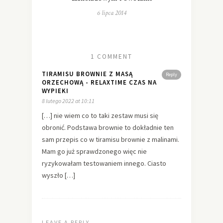
6 lipca 2014
1 COMMENT
TIRAMISU BROWNIE Z MASĄ
Reply
ORZECHOWĄ - RELAXTIME CZAS NA
WYPIEKI
8 lutego 2022 at 10:11
[…] nie wiem co to taki zestaw musi się
obronić. Podstawa brownie to dokładnie ten
sam przepis co w tiramisu brownie z malinami.
Mam go już sprawdzonego więc nie
ryzykowałam testowaniem innego. Ciasto
wyszło […]
LEAVE A REPLY