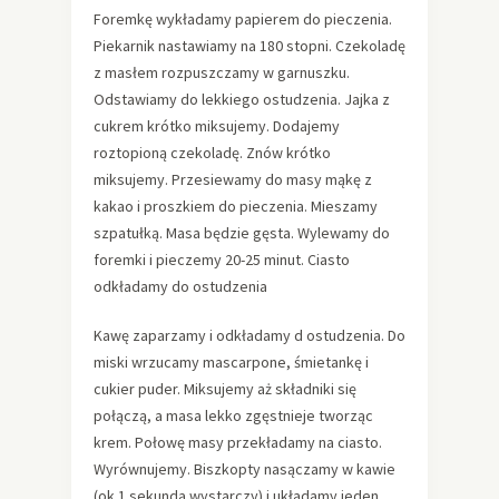
Foremkę wykładamy papierem do pieczenia.
Piekarnik nastawiamy na 180 stopni. Czekoladę
z masłem rozpuszczamy w garnuszku.
Odstawiamy do lekkiego ostudzenia. Jajka z
cukrem krótko miksujemy. Dodajemy
roztopioną czekoladę. Znów krótko
miksujemy. Przesiewamy do masy mąkę z
kakao i proszkiem do pieczenia. Mieszamy
szpatułką. Masa będzie gęsta. Wylewamy do
foremki i pieczemy 20-25 minut. Ciasto
odkładamy do ostudzenia
Kawę zaparzamy i odkładamy d ostudzenia. Do
miski wrzucamy mascarpone, śmietankę i
cukier puder. Miksujemy aż składniki się
połączą, a masa lekko zgęstnieje tworząc
krem. Połowę masy przekładamy na ciasto.
Wyrównujemy. Biszkopty nasączamy w kawie
(ok 1 sekunda wystarczy) i układamy jeden