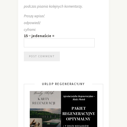
podczas pisania kolejnych komentarzy.
Proszę wpisać
odpowiedź
cyframi:
15 − jedenaście =
URLOP REGENERACYJNY