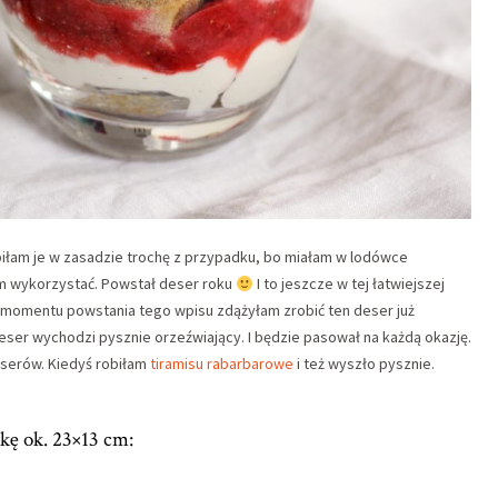
iłam je w zasadzie trochę z przypadku, bo miałam w lodówce
am wykorzystać. Powstał deser roku
I to jeszcze w tej łatwiejszej
Do momentu powstania tego wpisu zdążyłam zrobić ten deser już
ser wychodzi pysznie orzeźwiający. I będzie pasował na każdą okazję.
eserów. Kiedyś robiłam
tiramisu rabarbarowe
i też wyszło pysznie.
kę ok. 23×13 cm: