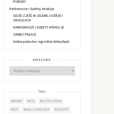
PORADY
Karkonosze i Sudety atrakcje
GDZIE ZJEŚĆ W JELENIEJ GÓRZE I
OKOLICACH
KARKONOSZE I SUDETY ATRAKCJE
ZAMKI I PAŁACE
Dolina pałaców i ogrodów dolnyśląsk
KATEGORIE
TAGI
BANANY
BEZA
BEZ PIECZENIA
BEZY
BIAŁA CZEKOLADA
BISZKOPT