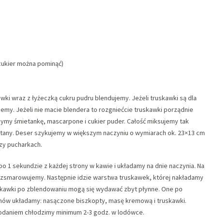
(cukier można pominąć)
ki wraz z łyżeczką cukru pudru blendujemy. Jeżeli truskawki są dla
emy. Jeżeli nie macie blendera to rozgniećcie truskawki porządnie
ymy śmietankę, mascarpone i cukier puder. Całość miksujemy tak
etany. Deser szykujemy w większym naczyniu o wymiarach ok. 23×13 cm
zy pucharkach.
1 sekundzie z każdej strony w kawie i układamy na dnie naczynia. Na
rozsmarowujemy. Następnie idzie warstwa truskawek, której nakładamy
ruskawki po zblendowaniu mogą się wydawać zbyt płynne. One po
 znów układamy: nasączone biszkopty, masę kremową i truskawki.
odaniem chłodzimy minimum 2-3 godz. w lodówce.