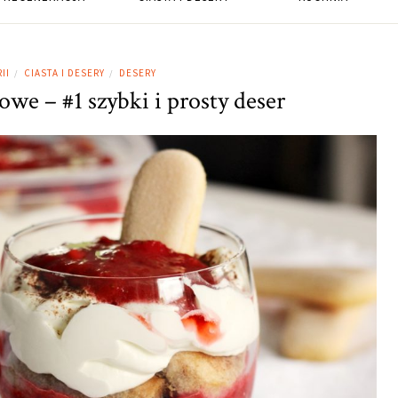
II
CIASTA I DESERY
DESERY
/
/
we – #1 szybki i prosty deser