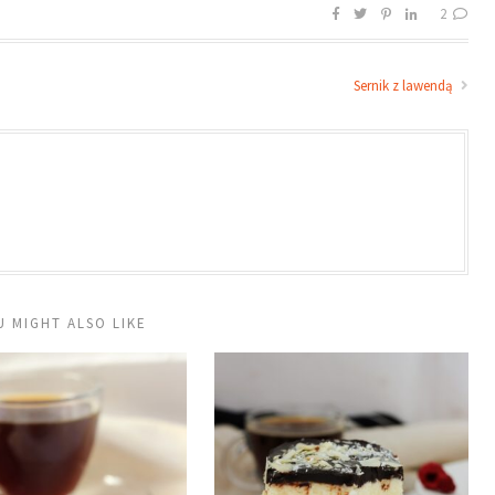
2
Sernik z lawendą
U MIGHT ALSO LIKE