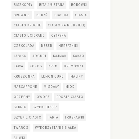
BISZKOPTY
BITA ŚMIETANA
BORÓWKI
BROWNIE
BUDYŃ
CIASTKA
CIASTO
CIASTO KRUCHE
CIASTO NA NIEDZIELĘ
CIASTO UCIERANE
CYTRYNA
CZEKOLADA
DESER
HERBATNIKI
JABŁKA
JOGURT
KAJMAK
KAKAO
KAWA
KOKOS
KREM
KREMÓWKA
KRUSZONKA
LEMON CURD
MALINY
MASCARPONE
MIGDAŁY
MIÓD
ORZECHY
OWOCE
PROSTE CIASTO
SERNIK
SZYBKI DESER
SZYBKIE CIASTO
TARTA
TRUSKAWKI
TWARÓG
WYKORZYSTANIE BIAŁKA
ŚLIWKI