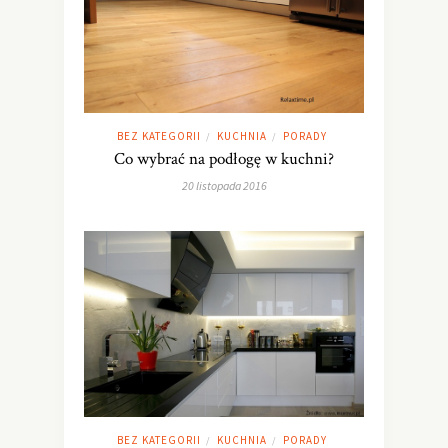
BEZ KATEGORII
KUCHNIA
PORADY
/
/
Co wybrać na podłogę w kuchni?
20 listopada 2016
BEZ KATEGORII
KUCHNIA
PORADY
/
/