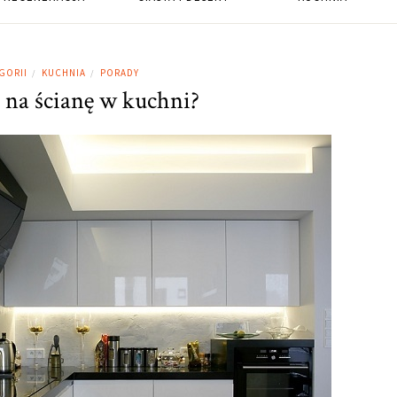
GORII
KUCHNIA
PORADY
/
/
 na ścianę w kuchni?