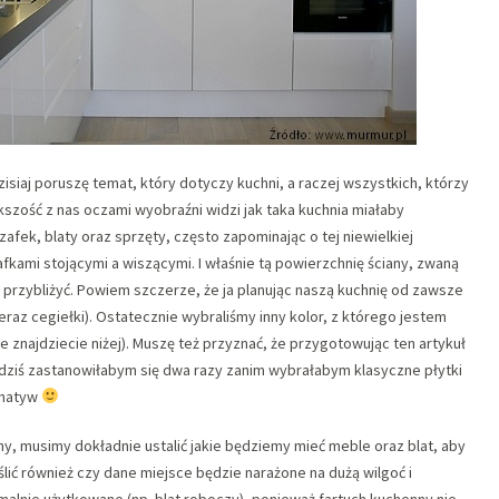
iaj poruszę temat, który dotyczy kuchni, a raczej wszystkich, którzy
ększość z nas oczami wyobraźni widzi jak taka kuchnia miałaby
afek, blaty oraz sprzęty, często zapominając o tej niewielkiej
afkami stojącymi a wiszącymi. I właśnie tą powierzchnię ściany, zwaną
przybliżyć. Powiem szczerze, że ja planując naszą kuchnię od zawsze
 teraz cegiełki). Ostatecznie wybraliśmy inny kolor, z którego jestem
 znajdziecie niżej). Muszę też przyznać, że przygotowując ten artykuł
że dziś zastanowiłabym się dwa razy zanim wybrałabym klasyczne płytki
rnatyw
y, musimy dokładnie ustalić jakie będziemy mieć meble oraz blat, aby
ić również czy dane miejsce będzie narażone na dużą wilgoć i
malnie użytkowane (np. blat roboczy), ponieważ fartuch kuchenny nie