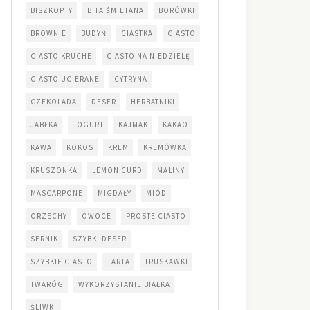
BISZKOPTY
BITA ŚMIETANA
BORÓWKI
BROWNIE
BUDYŃ
CIASTKA
CIASTO
CIASTO KRUCHE
CIASTO NA NIEDZIELĘ
CIASTO UCIERANE
CYTRYNA
CZEKOLADA
DESER
HERBATNIKI
JABŁKA
JOGURT
KAJMAK
KAKAO
KAWA
KOKOS
KREM
KREMÓWKA
KRUSZONKA
LEMON CURD
MALINY
MASCARPONE
MIGDAŁY
MIÓD
ORZECHY
OWOCE
PROSTE CIASTO
SERNIK
SZYBKI DESER
SZYBKIE CIASTO
TARTA
TRUSKAWKI
TWARÓG
WYKORZYSTANIE BIAŁKA
ŚLIWKI