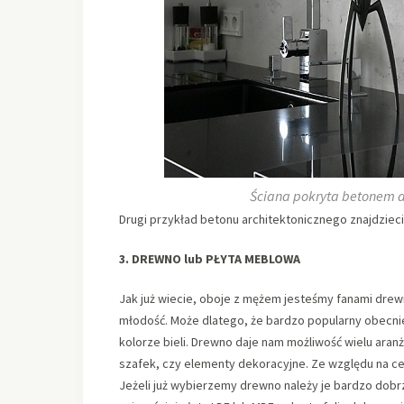
Ściana pokryta betonem a
Drugi przykład betonu architektonicznego znajdziec
3. DREWNO lub PŁYTA MEBLOWA
Jak już wiecie, oboje z mężem jesteśmy fanami dre
młodość. Może dlatego, że bardzo popularny obecnie 
kolorze bieli. Drewno daje nam możliwość wielu aranż
szafek, czy elementy dekoracyjne. Ze względu na cenę
Jeżeli już wybierzemy drewno należy je bardzo dobrz