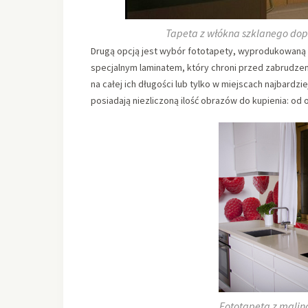
Tapeta z włókna szklanego dopa
Drugą opcją jest wybór fototapety, wyprodukowaną 
specjalnym laminatem, który chroni przed zabrudzen
na całej ich długości lub tylko w miejscach najbardz
posiadają niezliczoną ilość obrazów do kupienia: od
Fototapeta z malina