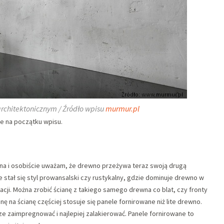
rchitektonicznym / Źródło wpisu
murmur.pl
ie na początku wpisu.
wna i osobiście uważam, że drewno przeżywa teraz swoją drugą
stał się styl prowansalski czy rustykalny, gdzie dominuje drewno w
acji. Można zrobić ścianę z takiego samego drewna co blat, czy fronty
 na ścianę częściej stosuje się panele fornirowane niż lite drewno.
e zaimpregnować i najlepiej zalakierować. Panele fornirowane to