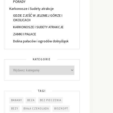
PORADY
Karkonosze i Sudety atrakcje
GDZIE ZJEŚĆ W JELENIEJ GÓRZE I
OKOLICACH
KARKONOSZE I SUDETY ATRAKCJE
ZAMKI I PAŁACE
Dolina pałaców i ogrodów dolnyśląsk
KATEGORIE
TAGI
BANANY
BEZA
BEZ PIECZENIA
BEZY
BIAŁA CZEKOLADA
BISZKOPT