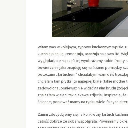
Witam was w kolejnym, typowo kuchennym wpisie. Dzis
kuchnię planują, remontują, aranżują na nowo itd. Wi
wyglądać, ale najczęściej wyobrażamy sobie fronty sz
powierzchni jaka znajduję się na ścianie pomiędzy sz
potocznie „fartuchem” chciałabym wam dziś troszkę 
chciałam tam płytki i to najlepiej białe (takie modne
zadowolona, ponieważ nie widać na nim brudu (zdjęcie
znalazłam w sieci tak ciekawe zdjęcia i inspirację, 
ścienne, ponieważ mamy na rynku wiele fajnych alte
Zanim zdecydujemy się na konkretny fartuch kuchenn
całość dobrze ze sobą współgrała. Powinniśmy określ
temperaturę (np. za kuchenką), czy może będzie nor