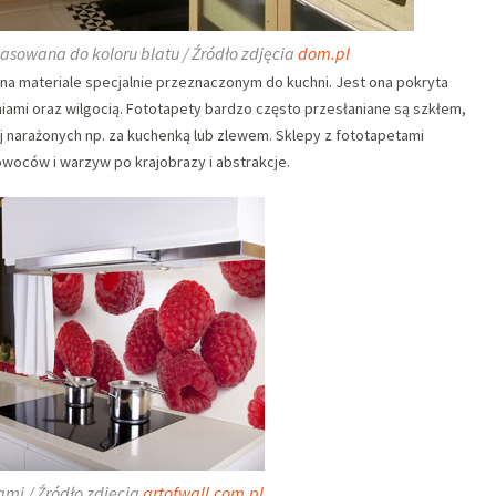
sowana do koloru blatu / Źródło zdjęcia
dom.pl
na materiale specjalnie przeznaczonym do kuchni. Jest ona pokryta
iami oraz wilgocią. Fototapety bardzo często przesłaniane są szkłem,
iej narażonych np. za kuchenką lub zlewem. Sklepy z fototapetami
 owoców i warzyw po krajobrazy i abstrakcje.
mi / Źródło zdjęcia
artofwall.com.pl