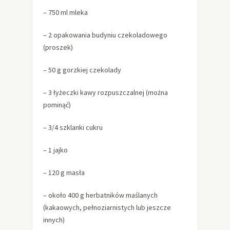
– 750 ml mleka
– 2 opakowania budyniu czekoladowego
(proszek)
– 50 g gorzkiej czekolady
– 3 łyżeczki kawy rozpuszczalnej (można
pominąć)
– 3/4 szklanki cukru
– 1 jajko
– 120 g masła
– około 400 g herbatników maślanych
(kakaowych, pełnoziarnistych lub jeszcze
innych)