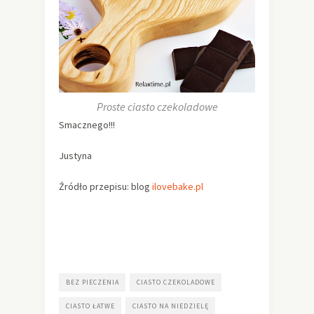
Proste ciasto czekoladowe
Smacznego!!!
Justyna
Źródło przepisu: blog
ilovebake.pl
BEZ PIECZENIA
CIASTO CZEKOLADOWE
CIASTO ŁATWE
CIASTO NA NIEDZIELĘ