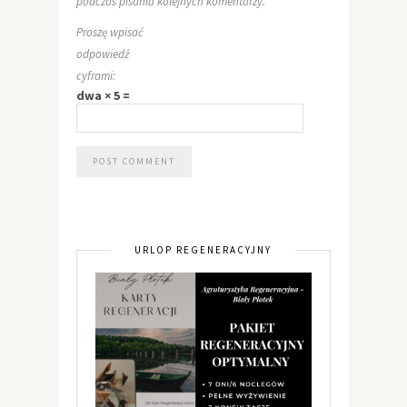
podczas pisania kolejnych komentarzy.
Proszę wpisać
odpowiedź
cyframi:
dwa × 5 =
URLOP REGENERACYJNY