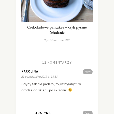
Czekoladowe pancakes – czyli pyszne
śniadanie
9 października 2016
12 KOMENTARZY
KAROLINA
Reply
21 października 2017 at 13:53
Gdyby tak nie padało, to już byłabym w
drodze do sklepu po składniki
JUSTYNA
Reply