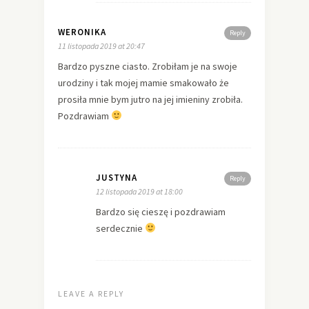
WERONIKA
Reply
11 listopada 2019 at 20:47
Bardzo pyszne ciasto. Zrobiłam je na swoje
urodziny i tak mojej mamie smakowało że
prosiła mnie bym jutro na jej imieniny zrobiła.
Pozdrawiam
JUSTYNA
Reply
12 listopada 2019 at 18:00
Bardzo się cieszę i pozdrawiam
serdecznie
LEAVE A REPLY