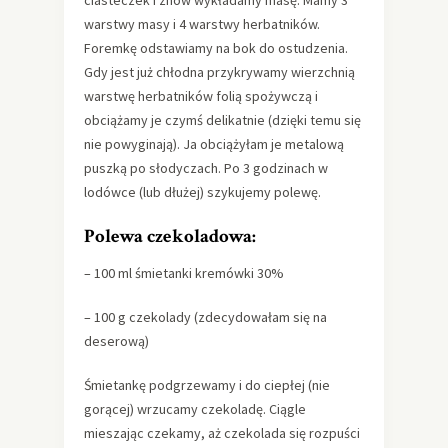
warstwy masy i 4 warstwy herbatników.
Foremkę odstawiamy na bok do ostudzenia.
Gdy jest już chłodna przykrywamy wierzchnią
warstwę herbatników folią spożywczą i
obciążamy je czymś delikatnie (dzięki temu się
nie powyginają). Ja obciążyłam je metalową
puszką po słodyczach. Po 3 godzinach w
lodówce (lub dłużej) szykujemy polewę.
Polewa czekoladowa:
– 100 ml śmietanki kremówki 30%
– 100 g czekolady (zdecydowałam się na
deserową)
Śmietankę podgrzewamy i do ciepłej (nie
gorącej) wrzucamy czekoladę. Ciągle
mieszając czekamy, aż czekolada się rozpuści