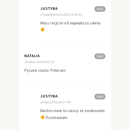
JUSTYNA
Reply
25 października 2017 at 19:52
Masz rację to ich największa zaleta
NATALIA
Reply
16 lipca 2018 at 12:24
Pyszne ciasto. Polecam
JUSTYNA
Reply
16 lipca 2018 at 17:40
Bardzo mnie to cieszy że smakowało
Pozdrawiam