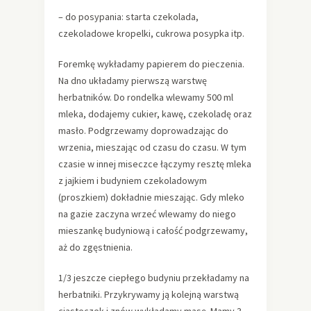
– do posypania: starta czekolada,
czekoladowe kropelki, cukrowa posypka itp.
Foremkę wykładamy papierem do pieczenia.
Na dno układamy pierwszą warstwę
herbatników. Do rondelka wlewamy 500 ml
mleka, dodajemy cukier, kawę, czekoladę oraz
masło. Podgrzewamy doprowadzając do
wrzenia, mieszając od czasu do czasu. W tym
czasie w innej miseczce łączymy resztę mleka
z jajkiem i budyniem czekoladowym
(proszkiem) dokładnie mieszając. Gdy mleko
na gazie zaczyna wrzeć wlewamy do niego
mieszankę budyniową i całość podgrzewamy,
aż do zgęstnienia.
1/3 jeszcze ciepłego budyniu przekładamy na
herbatniki. Przykrywamy ją kolejną warstwą
ciasteczek i znów wykładamy masę. Mamy 3