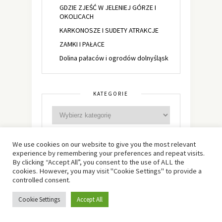
GDZIE ZJEŚĆ W JELENIEJ GÓRZE I
OKOLICACH
KARKONOSZE I SUDETY ATRAKCJE
ZAMKI I PAŁACE
Dolina pałaców i ogrodów dolnyśląsk
KATEGORIE
We use cookies on our website to give you the most relevant
experience by remembering your preferences and repeat visits.
TAGI
By clicking “Accept All”, you consent to the use of ALL the
cookies. However, you may visit "Cookie Settings" to provide a
BANANY
BEZA
BEZ PIECZENIA
controlled consent.
BEZY
BIAŁA CZEKOLADA
Cookie Settings
Accept All
BISZKOPT
BISZKOPTY