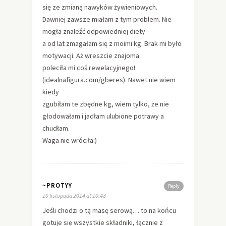
się ze zmianą nawyków żywieniowych.
Dawniej zawsze miałam z tym problem. Nie
mogła znaleźć odpowiedniej diety
a od lat zmagałam się z moimi kg. Brak mi było
motywacji. Aż wreszcie znajoma
poleciła mi coś rewelacyjnego!
(idealnafigura.com/gberes). Nawet nie wiem
kiedy
zgubiłam te zbędne kg, wiem tylko, że nie
głodowałam i jadłam ulubione potrawy a
chudłam.
Waga nie wróciła:)
~PROTYY
Reply
10 listopada 2014 at 10:48
Jeśli chodzi o tą masę serową… to na końcu
gotuje się wszystkie składniki, łącznie z