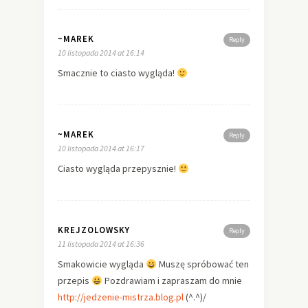
~MAREK
Reply
10 listopada 2014 at 16:14
Smacznie to ciasto wygląda!
~MAREK
Reply
10 listopada 2014 at 16:17
Ciasto wygląda przepysznie!
KREJZOLOWSKY
Reply
11 listopada 2014 at 16:36
Smakowicie wygląda
Muszę spróbować ten
przepis
Pozdrawiam i zapraszam do mnie
http://jedzenie-mistrza.blog.pl
(^.^)/