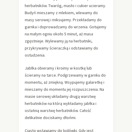
herbatników. Twaróg, masło i cukier ucieramy.
Budyń mieszamy z mlekiem, wlewamy do
masy serowej i miksujemy. Przekładamy do
garnka i doprowadzamy do wrzenia. Gotujemy
na małym ogniu około 5 minut, aż masa
zgęstnieje. Wylewamy ją na herbatniki,
przykrywamy ścieraczką i odstawiamy do
ostudzenia.
Jabłka obieramy i kroimy w kostkę lub
ścieramy na tarce. Podgrzewamy w garnku do
momentu, aż zmiękną. Wsypujemy galaretkę i
mieszamy do momentu jej rozpuszczenia. Na
masie serowej układamy drugą warstwę
herbatników na którą wykładamy jabłka i
ostatnią warstwę herbatników. Całość
delikatnie dociskamy dłońmi.
Ciasto wstawiamy do lodówki. Gdy jest