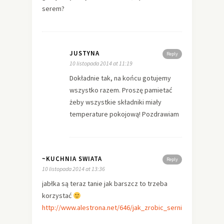
serem?
JUSTYNA
Reply
10 listopada 2014 at 11:19
Dokładnie tak, na końcu gotujemy
wszystko razem. Proszę pamietać
żeby wszystkie składniki miały
temperature pokojową! Pozdrawiam
~KUCHNIA SWIATA
Reply
10 listopada 2014 at 13:36
jabłka są teraz tanie jak barszcz to trzeba
korzystać
http://www.alestrona.net/646/jak_zrobic_sernik_bananowy.