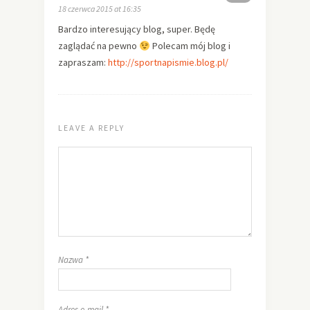
18 czerwca 2015 at 16:35
Bardzo interesujący blog, super. Będę
zaglądać na pewno
Polecam mój blog i
zapraszam:
http://sportnapismie.blog.pl/
LEAVE A REPLY
Nazwa
*
Adres e-mail
*