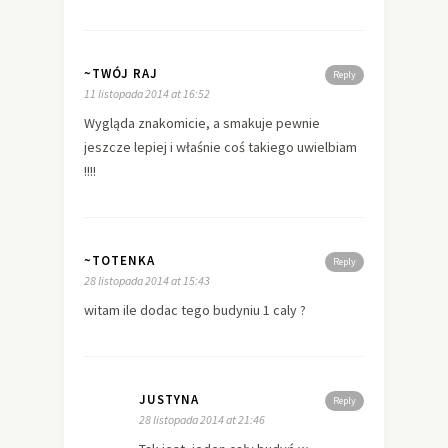
~TWÓJ RAJ
Reply
11 listopada 2014 at 16:52
Wygląda znakomicie, a smakuje pewnie
jeszcze lepiej i właśnie coś takiego uwielbiam
!!!!
~TOTENKA
Reply
28 listopada 2014 at 15:43
witam ile dodac tego budyniu 1 caly ?
JUSTYNA
Reply
28 listopada 2014 at 21:46