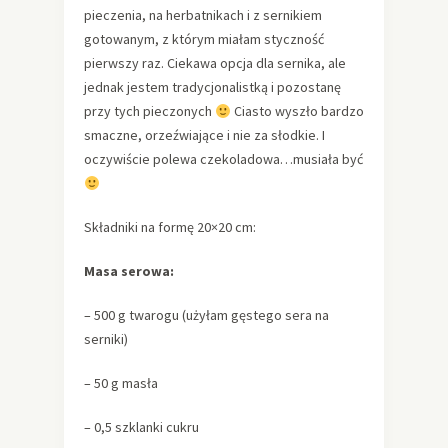
pieczenia, na herbatnikach i z sernikiem
gotowanym, z którym miałam styczność
pierwszy raz. Ciekawa opcja dla sernika, ale
jednak jestem tradycjonalistką i pozostanę
przy tych pieczonych
Ciasto wyszło bardzo
smaczne, orzeźwiające i nie za słodkie. I
oczywiście polewa czekoladowa…musiała być
Składniki na formę 20×20 cm:
Masa serowa:
– 500 g twarogu (użyłam gęstego sera na
serniki)
– 50 g masła
– 0,5 szklanki cukru