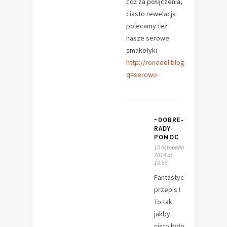
cóż za połączenia,
ciasto rewelacja
polecamy też
nasze serowe
smakołyki
http://ronddel.blogspot.com/sea
q=serowo
~DOBRE-
RADY-
POMOC
10 listopada
2014 at
10:50
Fantastyczny
przepis !
To tak
jakby
cisto było