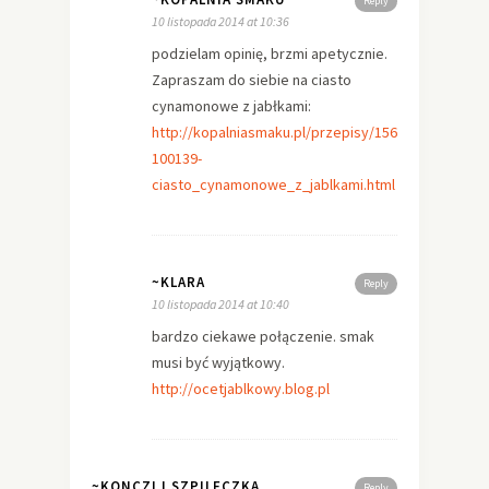
Reply
10 listopada 2014 at 10:36
podzielam opinię, brzmi apetycznie.
Zapraszam do siebie na ciasto
cynamonowe z jabłkami:
http://kopalniasmaku.pl/przepisy/156-
100139-
ciasto_cynamonowe_z_jablkami.html
~KLARA
Reply
10 listopada 2014 at 10:40
bardzo ciekawe połączenie. smak
musi być wyjątkowy.
http://ocetjablkowy.blog.pl
~KONCZI I SZPILECZKA
Reply