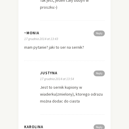
Tak jest, jeden cały budyń w
proszku:-)
~MONIA
Reply
17 grudnia 2014 at 13:43
mam pytanie? jaki to ser na sernik?
JUSTYNA
Reply
17 grudnia 2014 at 13:54
Jest to sernik kupiony w
wiaderku(zmielony), ktorego odrazu
można dodac do ciasta
KAROLINA
Reply