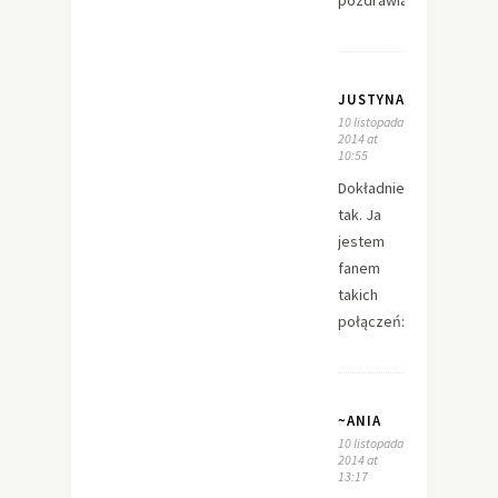
pozdrawiam
JUSTYNA
10 listopada
2014 at
10:55
Dokładnie
tak. Ja
jestem
fanem
takich
połączeń:-)
~ANIA
10 listopada
2014 at
13:17