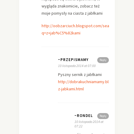
wygląda znakomicie, zobacz też
moje pomysły na ciasta z jabłkami
http://oobzarciuch.blogspot.com/search?
q=z+jab%C5%82kami
~PRZEPISMAMY
Reply
10 listopada 2014 at 07:00
Pyszny sernik z jabłkami
http://dobrakuchniamamy.blogspot.com/2
z-jabkami.html
~RONDEL
Reply
10 listopada 2014 at
07:22