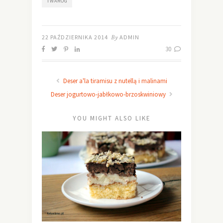
TWARÓG
22 PAŹDZIERNIKA 2014
By
ADMIN
30
Deser a'la tiramisu z nutellą i malinami
Deser jogurtowo-jabłkowo-brzoskwiniowy
YOU MIGHT ALSO LIKE