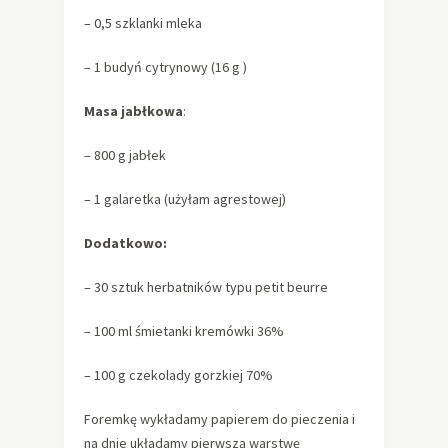
– 0,5 szklanki mleka
– 1 budyń cytrynowy (16 g )
Masa jabłkowa
:
– 800 g jabłek
– 1 galaretka (użyłam agrestowej)
Dodatkowo:
– 30 sztuk herbatników typu petit beurre
– 100 ml śmietanki kremówki 36%
– 100 g czekolady gorzkiej 70%
Foremkę wykładamy papierem do pieczenia i
na dnie układamy pierwszą warstwę