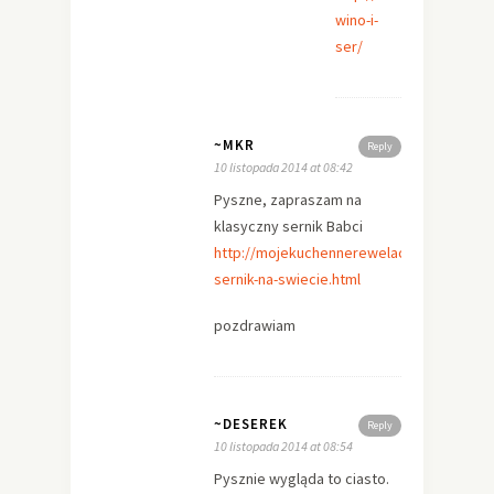
wino-i-
ser/
~MKR
Reply
10 listopada 2014 at 08:42
Pyszne, zapraszam na
klasyczny sernik Babci
http://mojekuchennerewelacje.blogspot.c
sernik-na-swiecie.html
pozdrawiam
~DESEREK
Reply
10 listopada 2014 at 08:54
Pysznie wygląda to ciasto.