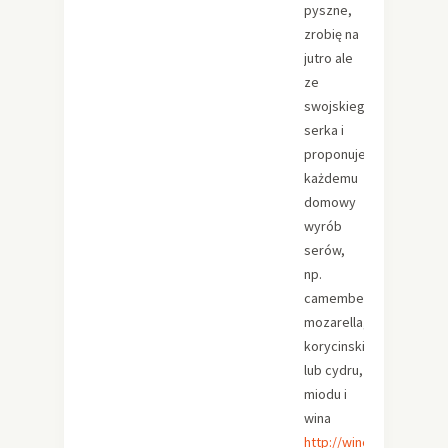
pyszne,
zrobię na
jutro ale
ze
swojskiego
serka i
proponuje
każdemu
domowy
wyrób
serów,
np.
camembert,
mozarella,
korycinskiego
lub cydru,
miodu i
wina
http://winoiser.com/blo