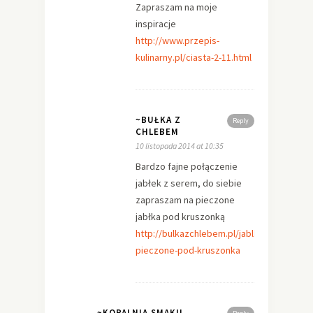
Zapraszam na moje
inspiracje
http://www.przepis-
kulinarny.pl/ciasta-2-11.html
~BUŁKA Z
Reply
CHLEBEM
10 listopada 2014 at 10:35
Bardzo fajne połączenie
jabłek z serem, do siebie
zapraszam na pieczone
jabłka pod kruszonką
http://bulkazchlebem.pl/jablka-
pieczone-pod-kruszonka
~KOPALNIA SMAKU