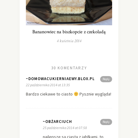
Bananowiec na biszkopcie z czekoladą
4 kwietnia 2014
30 KOMENTARZY
~DOMOWACUKIERNIAEWY.BLOX.PL
Reply
22 października 2014 at 13:35
Bardzo ciekawe to ciasto
Pysznie wygląda!
~OBŻARCIUCH
Reply
25 października 2014 at 07:58
najlepsze są ciasta z jabłkami, to