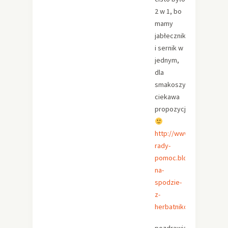
2 w 1, bo
mamy
jabłecznik
i sernik w
jednym,
dla
smakoszy
ciekawa
propozycja
http://www.dobre-
rady-
pomoc.blogspot.nl/2014
na-
spodzie-
z-
herbatnikow.html