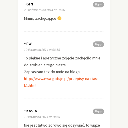
~GIN
Reply
23 października 2014 at 18:36
Mmm, zachęcające
~EW
Reply
10 listopada 2014 at 08:55
To piękne i apetyczne zdjęcie zachęciło mnie
do zrobienia tego ciasta.
Zapraszam tez do mnie na bloga
http://www.ewa-gotuje.pl/przepisy-na-ciasta-
k1.html
~KASIA
Reply
10 listopada 2014 at 10:36
Nie jest łatwo zdrowo się odżywiać, to wiąże