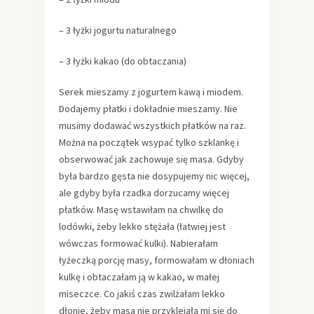
– 3 łyżki jogurtu naturalnego
– 3 łyżki kakao (do obtaczania)
Serek mieszamy z jogurtem kawą i miodem.
Dodajemy płatki i dokładnie mieszamy. Nie
musimy dodawać wszystkich płatków na raz.
Można na początek wsypać tylko szklankę i
obserwować jak zachowuje się masa. Gdyby
była bardzo gęsta nie dosypujemy nic więcej,
ale gdyby była rzadka dorzucamy więcej
płatków. Masę wstawiłam na chwilkę do
lodówki, żeby lekko stężała (łatwiej jest
wówczas formować kulki). Nabierałam
łyżeczką porcję masy, formowałam w dłoniach
kulkę i obtaczałam ją w kakao, w małej
miseczce. Co jakiś czas zwilżałam lekko
dłonie, żeby masa nie przyklejała mi się do