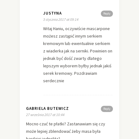
JUSTYNA
Reply
3 stycznia 2017 at 09:14
Witaj Haniu, oczywiście mascarpone
możesz zastąpić innym serkiem
kremowym lub ewentualnie serkiem
z wiaderka jak na serniki. Powinien on
jednak być dość zwarty dlatego
lepszym wyborem byłby jednak jakiś
serek kremowy. Pozdrawiam
serdecznie
GABRIELA BUTEWICZ
Reply
27 września 2017 at 10:44
Mocno czuć te płatki? Zastanawiam się czy
może lepiej zblendować żeby masa była
bardziej jednolita?