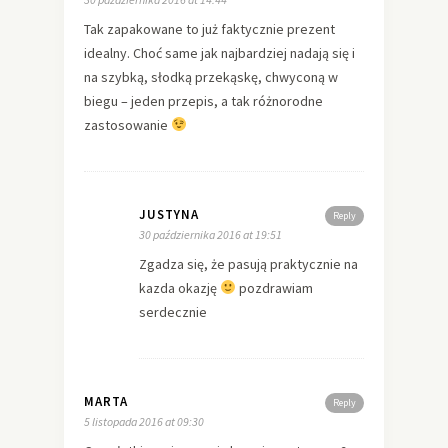
Tak zapakowane to już faktycznie prezent
idealny. Choć same jak najbardziej nadają się i
na szybką, słodką przekąskę, chwyconą w
biegu – jeden przepis, a tak różnorodne
zastosowanie
JUSTYNA
Reply
30 października 2016 at 19:51
Zgadza się, że pasują praktycznie na
kazda okazję
pozdrawiam
serdecznie
MARTA
Reply
5 listopada 2016 at 09:30