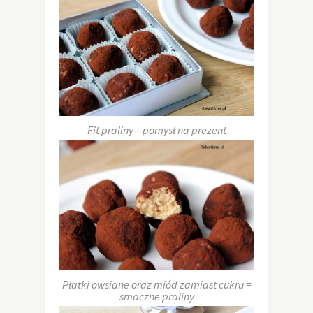
Fit praliny – pomysł na prezent
Płatki owsiane oraz miód zamiast cukru =
smaczne praliny