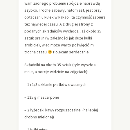
wam żadnego problemu i pójdzie naprawdę
szybko. Trochę zabawy, natomiast, jest przy
obtaczaniu kulek w kakao i ta czynność zabiera
też najwięcej czasu. A z drugiej strony z
podanych składników wychodzi, aż około 35
sztuk pralin (w zależności jak duże kulki
zrobicie), więc może warto poświęcić im
trochę czasu
Polecam serdecznie
Składniki na około 35 sztuk (tyle wyszło u
mnie, a porcje widzicie na zdjęciach):
– 1 i 1/3 szklanki płatków owsianych
– 125 g mascarpone
– 2 łyżeczki kawy rozpuszczalnej (najlepiej
drobno mielonej)
– 2 łyżki miodu