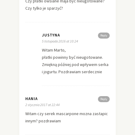
Czy płatki owsiane maja byc nieugotowane?
Czy tylko je sparzyć?
JUSTYNA
Reply
5 listopada 2016 at 10:24
Witam Marto,
płatki powinny być nieugotowane.
Zmiękną później pod wpływem serka
i jogurtu. Pozdrawiam serdecznie
HANIA
Reply
2 stycznia 2017 at 22:44
Witam czy serek mascarpone mozna zastapic
innym? pozdrawiam