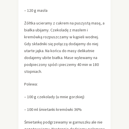
– 120 g masła
Żółtka ucieramy z cukrem na puszystą masę, a
białka ubijamy. Czekoladę z masłem i
kremówką rozpuszczamy w kąpieli wodnej.
Gdy składniki się połączą dodajemy do niej
utarte jajka. Na końcu do masy delikatnie
dodajemy ubite białka. Mase wylewamy na
podpieczony spód i pieczemy 40 min w 180
stopniach.
Polewa:
– 100 g czekolady (u mnie gorzkiej)
– 100 ml śmietanki kremówki 36%
Śmietankę podgrzewamy w garnuszku ale nie