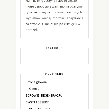
Mam na imię Justyna i cieszę się, że
mogę dzielić się z wami moimi udanymi i
tymi nie udanymi próbami przeróżnych
wypieków. Więcej informacji znajdziecie
na stronie "O mnie" lub po kliknięciu w
obrazek
FACEBOOK
MOJE MENU
Strona główna
O mnie
ZDROWIE I REGENERACJA
CIASTA I DESERY
BEZ PIECZENIA