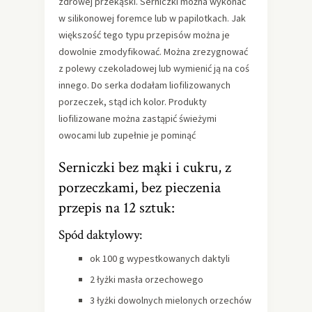
zdrowej przekąski. Serniczki można wykonać
w silikonowej foremce lub w papilotkach. Jak
większość tego typu przepisów można je
dowolnie zmodyfikować. Można zrezygnować
z polewy czekoladowej lub wymienić ją na coś
innego. Do serka dodałam liofilizowanych
porzeczek, stąd ich kolor. Produkty
liofilizowane można zastąpić świeżymi
owocami lub zupełnie je pominąć
Serniczki bez mąki i cukru, z
porzeczkami, bez pieczenia
przepis na 12 sztuk:
Spód daktylowy:
ok 100 g wypestkowanych daktyli
2 łyżki masła orzechowego
3 łyżki dowolnych mielonych orzechów