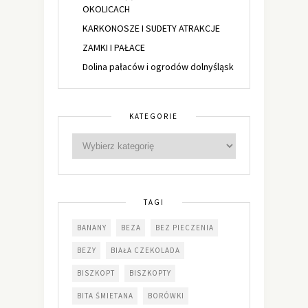
OKOLICACH
KARKONOSZE I SUDETY ATRAKCJE
ZAMKI I PAŁACE
Dolina pałaców i ogrodów dolnyśląsk
KATEGORIE
TAGI
BANANY
BEZA
BEZ PIECZENIA
BEZY
BIAŁA CZEKOLADA
BISZKOPT
BISZKOPTY
BITA ŚMIETANA
BORÓWKI