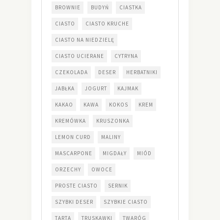
BROWNIE
BUDYŃ
CIASTKA
CIASTO
CIASTO KRUCHE
CIASTO NA NIEDZIELĘ
CIASTO UCIERANE
CYTRYNA
CZEKOLADA
DESER
HERBATNIKI
JABŁKA
JOGURT
KAJMAK
KAKAO
KAWA
KOKOS
KREM
KREMÓWKA
KRUSZONKA
LEMON CURD
MALINY
MASCARPONE
MIGDAŁY
MIÓD
ORZECHY
OWOCE
PROSTE CIASTO
SERNIK
SZYBKI DESER
SZYBKIE CIASTO
TARTA
TRUSKAWKI
TWARÓG