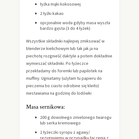
łyżka mąki kokosowej
2 łyżki kakao
opcjonalnie woda gdyby masa wyszła
bardzo gęsta (3 do 4 łyżek)
Wszystkie składniki najlepiej zmiksować w
blenderze kielichowym lub tak jak ja na
piechotę rozgnieść daktyle a potem dokładnie
wymieszać składniki. Po łyżeczce
przekładamy do foremki lub papilotek na
muffiny. Ugniatamy (użyłam tu papieru do
pieczenia bo ciasto odrobine się kleiło)
niestawiania na godzinę do lodówki
Masa sernikowa:
200 g dowolnego zmielonego twarogu
lub serka kremowego
2 łyżeczki syropu z agawy/
rezygnujemy w przypadku łączenia z