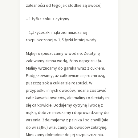
zależności od tego jak słodkie są owoce)
– 1 łyżka soku z cytryny
– 1,5 łyżeczki mąki ziemniaczanej
rozpuszczonej w 1,5 łyżki letniej wody
Mąkę rozpuszczamy w wodzie. Żelatynę
zalewamy zimna wodą, żeby napęczniała.
Maliny wrzucamy do garnka wraz z cukrem.
Podgrzewamy, aż całkowicie się rozmrożą,
puszczą sok a cukier się rozpuści. W
przypadku innych owoców, można zostawić
całe kawałki owoców, ale maliny rozleciały mi
się całkowicie. Dodajemy cytrynę i wodę z
mąką, dobrze mieszamy i doprowadzamy do
wrzenia. Zdejmujemy z palnika i po chwili (nie
do wrzątku) wrzucamy do owoców żelatynę.
Mieszamy dokładnie do jej rozpuszczenia.