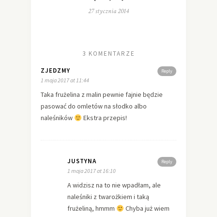
27 stycznia 2014
3 KOMENTARZE
ZJEDZMY
Reply
1 maja 2017 at 11:44
Taka frużelina z malin pewnie fajnie będzie
pasować do omletów na słodko albo
naleśników
Ekstra przepis!
JUSTYNA
Reply
1 maja 2017 at 16:10
A widzisz na to nie wpadłam, ale
naleśniki z twarożkiem i taką
frużeliną, hmmm
Chyba już wiem