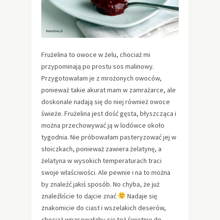
Frużelina to owoce w żelu, chociaż mi
przypominają po prostu sos malinowy.
Przygotowałam je z mrożonych owoców,
ponieważ takie akurat mam w zamrażarce, ale
doskonale nadają się do niej również owoce
świeże. Frużelina jest dość gęsta, błyszcząca i
można przechowywać ją w lodówce około
tygodnia. Nie próbowałam pasteryzować jej w
słoiczkach, ponieważ zawiera żelatynę, a
żelatyna w wysokich temperaturach traci
swoje właściwości. Ale pewnie i na to można
by znaleźć jakiś sposób. No chyba, że już
znaleźliście to dajcie znać
Nadaje się
znakomicie do ciast i wszelakich deserów,
chociaż wpasowałaby się też świetnie do