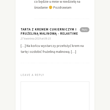
co będzie u mnie w niedzielę na
śniadanie
Pozdrawiam
TARTA Z KREMEM CUKIERNICZYM I
Reply
FRUŻELINĄ MALINOWĄ - RELAXTIME
27 kwietnia 2019 at 09:15
[…] Na końcu wystarczy przełożyć krem na
tartę i ozdobić frużeliną malinową. […]
LEAVE A REPLY