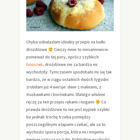
Chyba odnalazłam idealny przepis na bułki
drożdżowe
Cieszy mnie to niesamowicie
ponieważ do tej pory, oprócz szybkich
brioszek,
drożdżowe nie za bardzo mi
wychodziły. Tymczasem spodobało mi się tak
bardzo, że w ciągu ostatnich dwóch tygodni
zrobiłam już 4 wersje: dwie z malinami, z
truskawkami i borówkami. Dlatego właśnie
ręczę za ten przepis rękami i nogami
Co
prawda drożdżowe to nie jest wypiek szybki
bo jednak trochę trzeba pomiędzy
poszczególnymi etapami czekać, ale za to
wychodzi spora porcja, która mi i mojemu
mężowi starcza na 3 dni. Dokładnie wychodzi