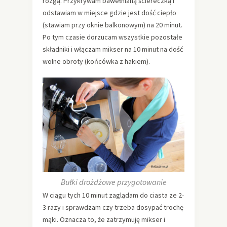
rózgą. Przykrywam bawełnianą ściereczką i
odstawiam w miejsce gdzie jest dość ciepło
(stawiam przy oknie balkonowym) na 20 minut.
Po tym czasie dorzucam wszystkie pozostałe
składniki i włączam mikser na 10 minut na dość
wolne obroty (końcówka z hakiem).
Bułki drożdżowe przygotowanie
W ciągu tych 10 minut zaglądam do ciasta ze 2-
3 razy i sprawdzam czy trzeba dosypać trochę
mąki. Oznacza to, że zatrzymuję mikser i