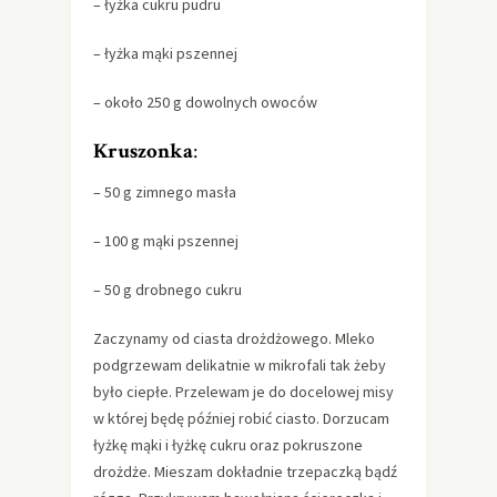
– łyżka cukru pudru
– łyżka mąki pszennej
– około 250 g dowolnych owoców
Kruszonka
:
– 50 g zimnego masła
– 100 g mąki pszennej
– 50 g drobnego cukru
Zaczynamy od ciasta drożdżowego. Mleko
podgrzewam delikatnie w mikrofali tak żeby
było ciepłe. Przelewam je do docelowej misy
w której będę później robić ciasto. Dorzucam
łyżkę mąki i łyżkę cukru oraz pokruszone
drożdże. Mieszam dokładnie trzepaczką bądź