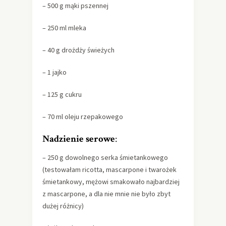
– 500 g mąki pszennej
– 250 ml mleka
– 40 g drożdży świeżych
– 1 jajko
– 125 g cukru
– 70 ml oleju rzepakowego
Nadzienie serowe
:
– 250 g dowolnego serka śmietankowego
(testowałam ricotta, mascarpone i twarożek
śmietankowy, mężowi smakowało najbardziej
z mascarpone, a dla nie mnie nie było zbyt
dużej różnicy)