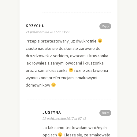
KRZYCHU
Reply
21 października 2017 at 13:29
Przepis przetestowany juz dwukrotnie
ciasto nadake sie doskonale zarowno do
drozdzowek z serkiem, owocami i kruszonka
jak rowniez z samymi owocami i kruszonka
oraz z sama kruszonka
rozne zestawienia
wymuszone preferencjami smakowymi
domownikow
JUSTYNA
Reply
22 października 2017 at 07:48
Ja tak samo testowałam w różnych
opcjach
Cieszę się, że smakowało