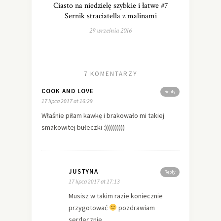
Ciasto na niedzielę szybkie i łatwe #7
Sernik straciatella z malinami
29 września 2016
7 KOMENTARZY
COOK AND LOVE
Reply
17 lipca 2017 at 16:29
Właśnie piłam kawkę i brakowało mi takiej
smakowitej bułeczki :))))))))))
JUSTYNA
Reply
17 lipca 2017 at 17:13
Musisz w takim razie koniecznie
przygotować
pozdrawiam
serdecznie