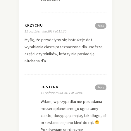
KRZYCHU
Reply
11 października 2017 at 11:20
Myślę, że przydałyby się instrukcje dot.
wyrabiania ciasta przeznaczone dla uboższej
części czytelników, którzy nie posiadają
Kitchenaid’a …..
JUSTYNA
Reply
12 października 2017 at 20:04
Witam, w przypadku nie posiadania
miksera planetarnego ugniatamy
ciasto, dosypując mąkę, tak długo, aż
przestanie się ono kleić do rąk
Pozdrawiam serdecznie