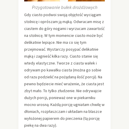
Przygotowanie bułek drożdżowych
Gdy ciasto podwoi swoją objętość wyciągam
stolnicę i oprószam ją mąką. Odwracam misę z
ciastem do góry nogami i wyrzucam zawartość
na stolnicę. W tym momencie ciasto może być
delikatnie lepiące. Nie ma co się tym
przejmować. Wystarczy posypać delikatnie
mąką i zagnieść kilka razy. Ciasto stanie się
wtedy elastyczne. Tworze z ciasta wałek i
odrywam po kawałku ciasta (można go sobie
od razu podzielić na pożądaną ilość porcji). Na
pewno będziecie mieć wrażenie, że ciasta jest
zbyt mało. To tylko złudzenie. Nie odrywajcie
dużych porcji, ponieważ one w piekarniku
mocno urosną. Każdą porcję ugniatam chwilę w
dłoniach, rozpłaszczam i układam na blaszce
wyłożonej papierem do pieczenia (tą porcję
piekę na dwa razy).