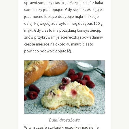
sprawdzam, czy ciasto „ześlizguje się” z haka
samo i czy jest lepiące. Gdy się nie ześlizguje i
jest mocno lepiące dosypuje mąki i miksuje
dalej. Najwięcej zdarzyło mi się dosypać 150 g
mąki. Gdy ciasto ma pożądaną konsystencję,
znów przykrywam je ściereczką i odkładam w
ciepłe miejsce na około 40 minut (ciasto
powinno podwoić objętość).
Bułki drożdżowe
W tym czasie szykuję kruszonkę i nadzienie.