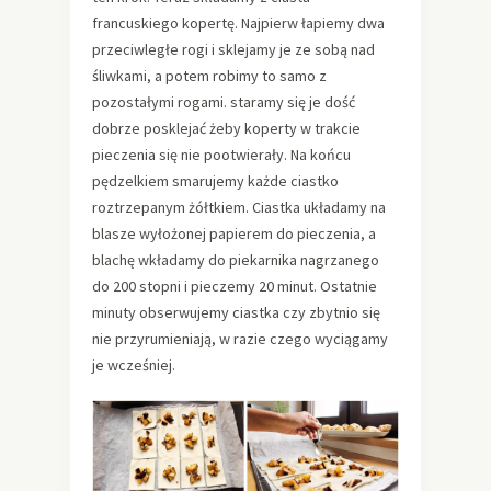
francuskiego kopertę. Najpierw łapiemy dwa
przeciwległe rogi i sklejamy je ze sobą nad
śliwkami, a potem robimy to samo z
pozostałymi rogami. staramy się je dość
dobrze posklejać żeby koperty w trakcie
pieczenia się nie pootwierały. Na końcu
pędzelkiem smarujemy każde ciastko
roztrzepanym żółtkiem. Ciastka układamy na
blasze wyłożonej papierem do pieczenia, a
blachę wkładamy do piekarnika nagrzanego
do 200 stopni i pieczemy 20 minut. Ostatnie
minuty obserwujemy ciastka czy zbytnio się
nie przyrumieniają, w razie czego wyciągamy
je wcześniej.