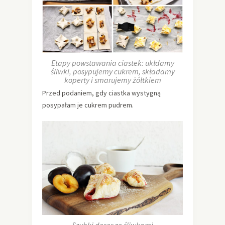
Etapy powstawania ciastek: ukłdamy
śliwki, posypujemy cukrem, składamy
koperty i smarujemy żółtkiem
Przed podaniem, gdy ciastka wystygną
posypałam je cukrem pudrem.
Szybki deser ze śliwkami