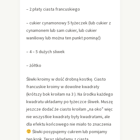
– 2 płaty ciasta francuskiego
– cukier cynamonowy 5 łyżeczek (lub cukier z
cynamonem lub sam cukier, lub cukier
waniliowy lub można ten punkt pominąć)
– 4 – 5 dużych sliwek
– żółtko
Śliwki kroimy w dość drobną kostkę. Ciasto
francuskie kroimy w dowolne kwadraty
(krótszy bok kroiłam na 3 ). Na środku każdego
kwadratu układamy po łyżeczce śliwek. Muszę
jeszcze dodać że ciasto kroiłam „na oko” więc
nie wszystkie kwadraty były kwadratami, ale
dla efektu końcowego nie miało to znaczenia
Śliwki posypujemy cukrem lub pomijamy
ten krok. Teraz składamy z ciasta