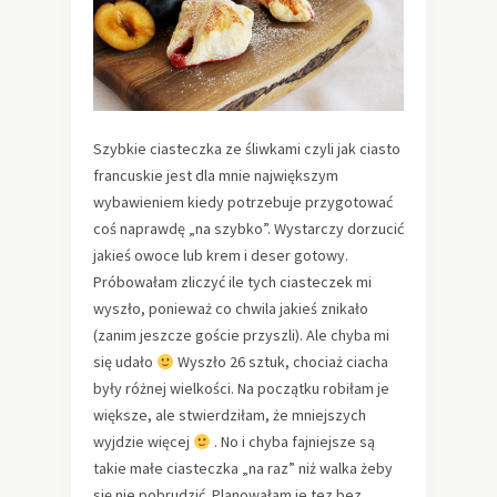
Szybkie ciasteczka ze śliwkami czyli jak ciasto
francuskie jest dla mnie największym
wybawieniem kiedy potrzebuje przygotować
coś naprawdę „na szybko”. Wystarczy dorzucić
jakieś owoce lub krem i deser gotowy.
Próbowałam zliczyć ile tych ciasteczek mi
wyszło, ponieważ co chwila jakieś znikało
(zanim jeszcze goście przyszli). Ale chyba mi
się udało
Wyszło 26 sztuk, chociaż ciacha
były różnej wielkości. Na początku robiłam je
większe, ale stwierdziłam, że mniejszych
wyjdzie więcej
. No i chyba fajniejsze są
takie małe ciasteczka „na raz” niż walka żeby
się nie pobrudzić. Planowałam je tez bez