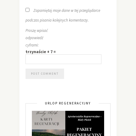
Zapamiętaj moje dane w tej przeglądarce
podczas pisania kolejnych komentarzy.
Proszę wpisać
odpowiedź
cyframi:
trzynaście + 7 =
URLOP REGENERACYJNY