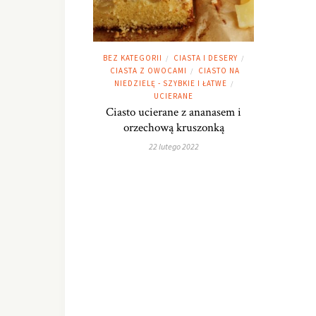
BEZ KATEGORII
CIASTA I DESERY
/
/
CIASTA Z OWOCAMI
CIASTO NA
/
NIEDZIELĘ - SZYBKIE I ŁATWE
/
UCIERANE
Ciasto ucierane z ananasem i
orzechową kruszonką
22 lutego 2022