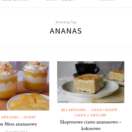
Browsing Tag:
ANANAS
BEZ KATEGORII
CIASTA I DESERY
/
/
CIASTA Z OWOCAMI
 KATEGORII
DESERY
/
Ekspresowe ciasto ananasowo –
on Mess ananasowy
kokosowe
27 grudnia 2014