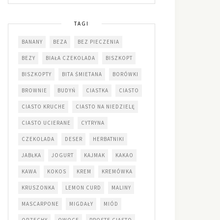
TAGI
BANANY
BEZA
BEZ PIECZENIA
BEZY
BIAŁA CZEKOLADA
BISZKOPT
BISZKOPTY
BITA ŚMIETANA
BORÓWKI
BROWNIE
BUDYŃ
CIASTKA
CIASTO
CIASTO KRUCHE
CIASTO NA NIEDZIELĘ
CIASTO UCIERANE
CYTRYNA
CZEKOLADA
DESER
HERBATNIKI
JABŁKA
JOGURT
KAJMAK
KAKAO
KAWA
KOKOS
KREM
KREMÓWKA
KRUSZONKA
LEMON CURD
MALINY
MASCARPONE
MIGDAŁY
MIÓD
ORZECHY
OWOCE
PROSTE CIASTO