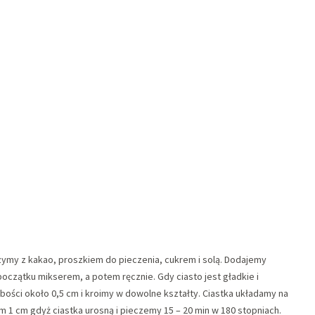
ymy z kakao, proszkiem do pieczenia, cukrem i solą. Dodajemy
oczątku mikserem, a potem ręcznie. Gdy ciasto jest gładkie i
ści około 0,5 cm i kroimy w dowolne kształty. Ciastka układamy na
 1 cm gdyż ciastka urosną i pieczemy 15 – 20 min w 180 stopniach.