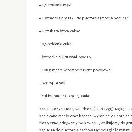
– 1,5 szklanki mąki
– 1 łyżeczka proszku do pieczenia (można pominąć)
– 1 czubata łyżka kakao
– 0,5 szklanki cukru
– łyżeczka cukru waniliowego
– 100 g masła w temperaturze pokojowej
– szczypta soli
– cukier puder do posypania
Banana rozgniatamy widelcem (na miazgę). Mąkę łącz
posiekane masło oraz banana. Wyrabiamy ciasto na p
elastyczne odrywamy po kawałku, wałkujemy do grubo
papierze do pieczenia zachowując odległość minimum