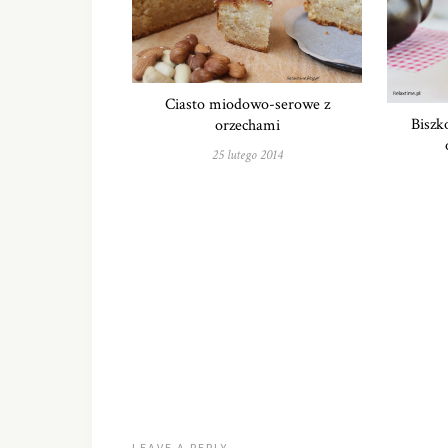
Ciasto miodowo-serowe z
Biszk
orzechami
25 lutego 2014
LEAVE A REPLY