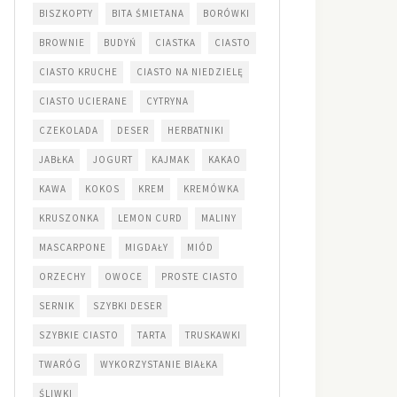
BISZKOPTY
BITA ŚMIETANA
BORÓWKI
BROWNIE
BUDYŃ
CIASTKA
CIASTO
CIASTO KRUCHE
CIASTO NA NIEDZIELĘ
CIASTO UCIERANE
CYTRYNA
CZEKOLADA
DESER
HERBATNIKI
JABŁKA
JOGURT
KAJMAK
KAKAO
KAWA
KOKOS
KREM
KREMÓWKA
KRUSZONKA
LEMON CURD
MALINY
MASCARPONE
MIGDAŁY
MIÓD
ORZECHY
OWOCE
PROSTE CIASTO
SERNIK
SZYBKI DESER
SZYBKIE CIASTO
TARTA
TRUSKAWKI
TWARÓG
WYKORZYSTANIE BIAŁKA
ŚLIWKI