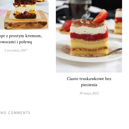
opt z prostym kremem,
owocami i polewą
5 września 2017
Ciasto truskawkowe bez
pieczenia
30 maja 2022
NO COMMENTS