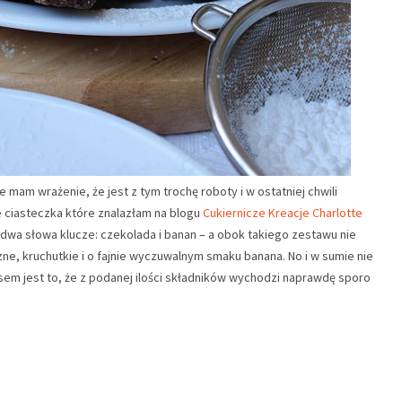
e mam wrażenie, że jest z tym trochę roboty i w ostatniej chwili
Te ciasteczka które znalazłam na blogu
Cukiernicze Kreacje Charlotte
 dwa słowa klucze: czekolada i banan – a obok takiego zestawu nie
e, kruchutkie i o fajnie wyczuwalnym smaku banana. No i w sumie nie
m jest to, że z podanej ilości składników wychodzi naprawdę sporo