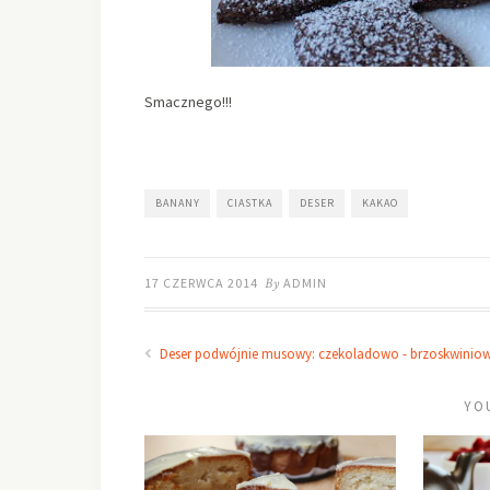
Smacznego!!!
BANANY
CIASTKA
DESER
KAKAO
17 CZERWCA 2014
By
ADMIN
Deser podwójnie musowy: czekoladowo - brzoskwinio
YO