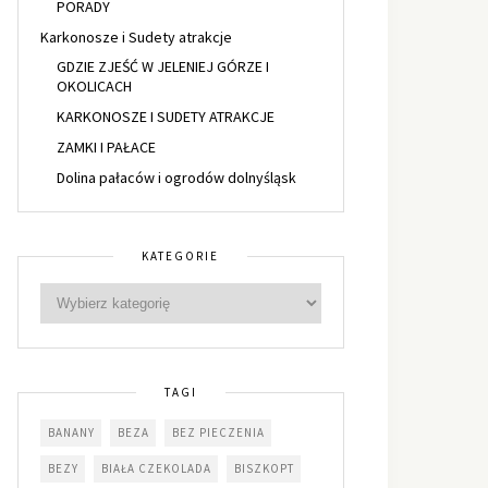
PORADY
Karkonosze i Sudety atrakcje
GDZIE ZJEŚĆ W JELENIEJ GÓRZE I
OKOLICACH
KARKONOSZE I SUDETY ATRAKCJE
ZAMKI I PAŁACE
Dolina pałaców i ogrodów dolnyśląsk
KATEGORIE
TAGI
BANANY
BEZA
BEZ PIECZENIA
BEZY
BIAŁA CZEKOLADA
BISZKOPT