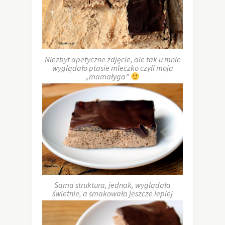
Niezbyt apetyczne zdjęcie, ale tak u mnie
wyglądało ptasie mleczko czyli moja
„mamałyga”
Sama struktura, jednak, wyglądała
świetnie, a smakowała jeszcze lepiej