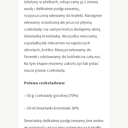
żelatyny w płatkach, odsączamy ją z zimnej
wody i delikatnie podgrzewamy,
rozpuszczoną wlewamy do białek). Następnie
wlewamy ostudzoną ale jeszcze płynną
czekoladę i na samym końcu dodajemy ubitą
śmietankę kremówkę. Wszystko mieszamy
szpatułką lub mikserem na najniższych
obrotach, krótko. Masę przelewamy do
foremki i odstawiamy do lodówki na całą noc.
Na tym etapie możemy zakończyć lub polać
nasze ptasie czekoladą.
Polewa czekoladowa:
– 50 g czekolady gorzkiej (70%)
– 50 ml śmietanki kremówki 36%
Śmietankę delikatnie podgrzewamy (nie wolno
jej gotować) i wrzucamy połamaną na kawałki