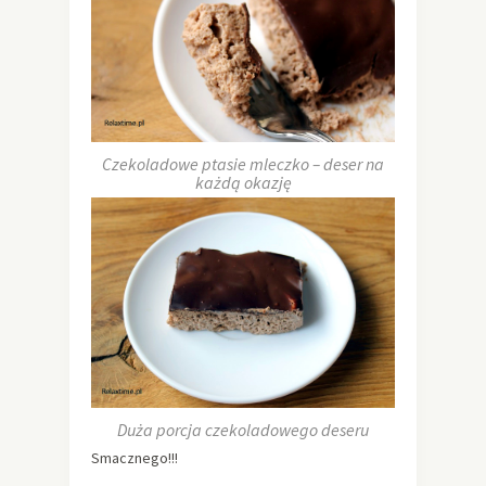
Czekoladowe ptasie mleczko – deser na
każdą okazję
Duża porcja czekoladowego deseru
Smacznego!!!