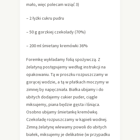
mało, więc polecam wziąć 3)
– 2 łyżki cukru pudru
– 50 g gorzkiej czekolady (70%)
– 200 ml śmietany kremówki 36%
Foremkę wykładamy folią spożywczą. Z
żelatyną postępujemy według instrukcji na
opakowaniu. Tą w proszku rozpuszczamy w
gorącej wodzie, a tą w płatkach moczymy w
zimnej by napęczniała. Białka ubijamy i do
ubitych dodajemy cukier puder, ciągle
miksujemy, piana będzie gęsta i lśniąca.
Osobno ubijamy śmietankę kremówkę.
Czekoladę rozpuszczamy w kąpieli wodnej.
Zimną żelatynę wlewamy powoli do ubitych
białek, miksujemy je delikatnie (w przypadku