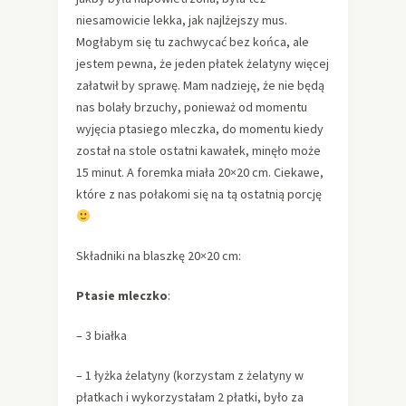
niesamowicie lekka, jak najlżejszy mus.
Mogłabym się tu zachwycać bez końca, ale
jestem pewna, że jeden płatek żelatyny więcej
załatwił by sprawę. Mam nadzieję, że nie będą
nas bolały brzuchy, ponieważ od momentu
wyjęcia ptasiego mleczka, do momentu kiedy
został na stole ostatni kawałek, minęło może
15 minut. A foremka miała 20×20 cm. Ciekawe,
które z nas połakomi się na tą ostatnią porcję
Składniki na blaszkę 20×20 cm:
Ptasie mleczko
:
– 3 białka
– 1 łyżka żelatyny (korzystam z żelatyny w
płatkach i wykorzystałam 2 płatki, było za