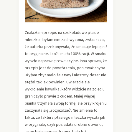
Znalazłam przepis na czekoladowe ptasie
mleczko i byłam nim zachwycona, zwłaszcza,
że autorka przekonywała, że smakuje lepiej niż
to oryginalne. I co? I miała 100% racji. W smaku
wyszło naprawdę rewelacyjne. Inna sprawa, że
przepis jest do powtórzenia, ponieważ chyba
użyłam zbyt mało żelatyny i niestety deser nie
stężał tak jak powinien. Uwierzcie ale
wykrojenie kawałka, który widzicie na zdjęciu
graniczyło prawie z cudem. Mniej więcej
pianka trzymała swoją formę, ale przy krojeniu
zaczynała się „rozjeżdżać”. Nie zmienia to
faktu, że faktura ptasiego mleczka wyszła jak
w oryginale, czyli posiadała drobne otworki,
jakby była napowietrzona, była też