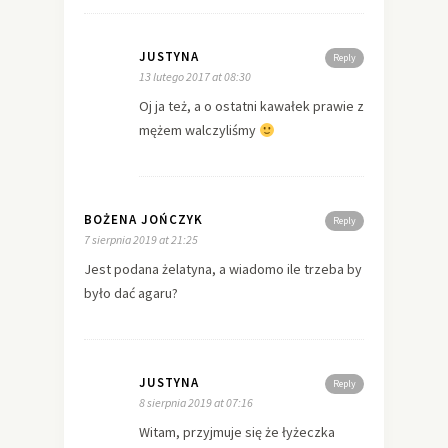
JUSTYNA
Reply
13 lutego 2017 at 08:30
Oj ja też, a o ostatni kawałek prawie z
mężem walczyliśmy
BOŻENA JOŃCZYK
Reply
7 sierpnia 2019 at 21:25
Jest podana żelatyna, a wiadomo ile trzeba by
było dać agaru?
JUSTYNA
Reply
8 sierpnia 2019 at 07:16
Witam, przyjmuje się że łyżeczka