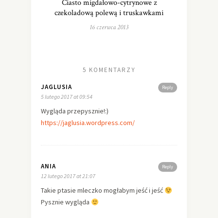
Ciasto migdałowo-cytrynowe z
czekoladową polewą i truskawkami
16 czerwca 2013
5 KOMENTARZY
JAGLUSIA
Reply
5 lutego 2017 at 09:54
Wygląda przepysznie!:)
https://jaglusia.wordpress.com/
ANIA
Reply
12 lutego 2017 at 21:07
Takie ptasie mleczko mogłabym jeść i jeść
Pysznie wygląda