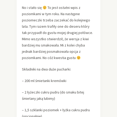
No i stało się
To jest ostatni wpis z
poziomkami w tym roku. Na następne
poziomeczki trzeba zaczekać do kolejnego
lata. Tym razem trafiły one do deseru który
tak przypadł do gustu mojej drugiej połówce.
Mimo wszystko stwierdził, że wersja z kiwi
bardziej mu smakowała. Mi z kolei chyba
jednak bardziej posmakowała opcja z
poziomkami. No cóż kwestia gustu
Składniki na dwa duże pucharki:
– 200 ml śmietanki kremówki
– 2 łyżeczki cukru pudru (do smaku bitej
śmietany jaką lubimy)
– 1,5 szklanki poziomek + łyżka cukru pudru
(opcjonalnie)