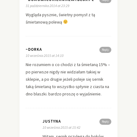
31 października 2014 at 23:29
Wygląda pysznie, świetny pomysł z tą
śmietanową polewą
~DORKA
Reply
10 września 2015 at 14:10
Nie rozumiem o co chodzi z ta śmietaną 15% –
po pierwsze nigdy nie widziałam takiej w
sklepie, a po drugie jeżeli poleje się sernik
taką śmietaną to wszystko spłynie z ciasta na
dno blaszki. bardzo proszę o wyjaśnienie.
JUSTYNA
Reply
10 września 2015 at 15:42
Witam, sernik przylega do boków