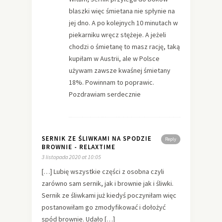
blaszki więc śmietana nie spłynie na
jej dno. A po kolejnych 10 minutach w
piekarniku wręcz stężeje. A jeżeli
chodzi o śmietanę to masz rację, taką
kupiłam w Austrii, ale w Polsce
używam zawsze kwaśnej śmietany
18%. Powinnam to poprawic.
Pozdrawiam serdecznie
SERNIK ZE ŚLIWKAMI NA SPODZIE
Reply
BROWNIE - RELAXTIME
3 listopada 2020 at 10:05
[…] Lubię wszystkie części z osobna czyli
zarówno sam sernik, jak i brownie jak i śliwki.
Sernik ze śliwkami już kiedyś poczyniłam więc
postanowiłam go zmodyfikować i dołożyć
spód brownie. Udało […]