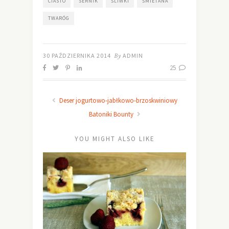
CIASTO
SERNIK
ŚLIWKI
ŚMIETANA
TWARÓG
30 PAŹDZIERNIKA 2014
By
ADMIN
25
Deser jogurtowo-jabłkowo-brzoskwiniowy
Batoniki Bounty
YOU MIGHT ALSO LIKE