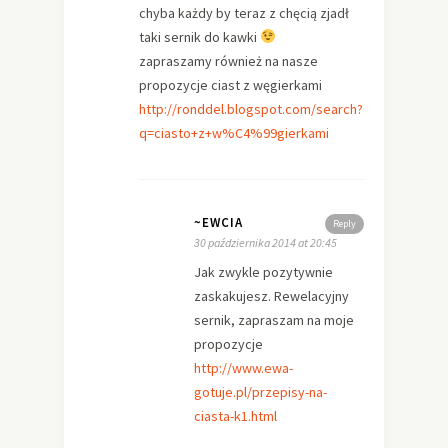
chyba każdy by teraz z chęcią zjadł
taki sernik do kawki
zapraszamy również na nasze
propozycje ciast z węgierkami
http://ronddel.blogspot.com/search?
q=ciasto+z+w%C4%99gierkami
~EWCIA
Reply
30 października 2014 at 20:45
Jak zwykle pozytywnie
zaskakujesz. Rewelacyjny
sernik, zapraszam na moje
propozycje
http://www.ewa-
gotuje.pl/przepisy-na-
ciasta-k1.html