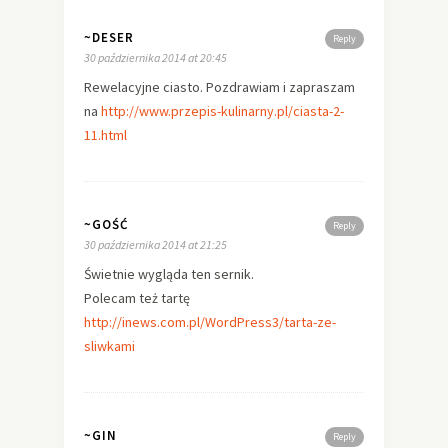
~DESER
Reply
30 października 2014 at 20:45
Rewelacyjne ciasto. Pozdrawiam i zapraszam
na
http://www.przepis-kulinarny.pl/ciasta-2-
11.html
~GOŚĆ
Reply
30 października 2014 at 21:25
Świetnie wygląda ten sernik.
Polecam też tartę
http://inews.com.pl/WordPress3/tarta-ze-
sliwkami
~GIN
Reply