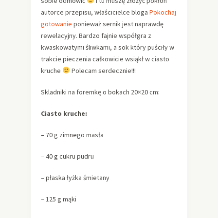
sobie odmówić
I tu muszę złożyć pokłon
autorce przepisu, właścicielce bloga
Pokochaj
gotowanie
ponieważ sernik jest naprawdę
rewelacyjny. Bardzo fajnie współgra z
kwaskowatymi śliwkami, a sok który puściły w
trakcie pieczenia całkowicie wsiąkł w ciasto
kruche
Polecam serdecznie!!!
Skladniki na foremkę o bokach 20×20 cm:
Ciasto kruche:
– 70 g zimnego masła
– 40 g cukru pudru
– płaska łyżka śmietany
– 125 g mąki