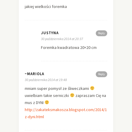
jakiej wielkości foremka
JUSTYNA
Reply
30 października 2014 at 20:37
Foremka kwadratowa 20×20 cm
~MARIOLA
Reply
30 października 2014 at 19:48
mniam super pomysł ze śliweczkami
uwielbiam takie serniczki
zapraszam Cię na
mus z DYNI
http://zakateksmakosza.blogspot.com/2014/10/mus-
z-dyni.html