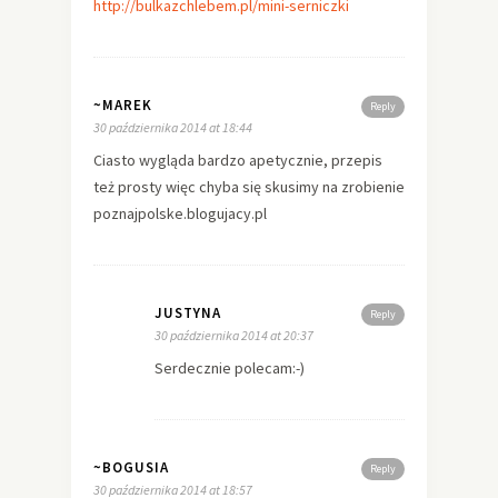
http://bulkazchlebem.pl/mini-serniczki
~MAREK
Reply
30 października 2014 at 18:44
Ciasto wygląda bardzo apetycznie, przepis
też prosty więc chyba się skusimy na zrobienie
poznajpolske.blogujacy.pl
JUSTYNA
Reply
30 października 2014 at 20:37
Serdecznie polecam:-)
~BOGUSIA
Reply
30 października 2014 at 18:57