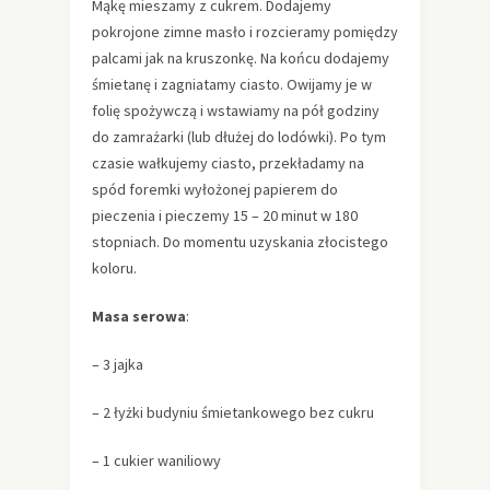
Mąkę mieszamy z cukrem. Dodajemy
pokrojone zimne masło i rozcieramy pomiędzy
palcami jak na kruszonkę. Na końcu dodajemy
śmietanę i zagniatamy ciasto. Owijamy je w
folię spożywczą i wstawiamy na pół godziny
do zamrażarki (lub dłużej do lodówki). Po tym
czasie wałkujemy ciasto, przekładamy na
spód foremki wyłożonej papierem do
pieczenia i pieczemy 15 – 20 minut w 180
stopniach. Do momentu uzyskania złocistego
koloru.
Masa serowa
:
– 3 jajka
– 2 łyżki budyniu śmietankowego bez cukru
– 1 cukier waniliowy