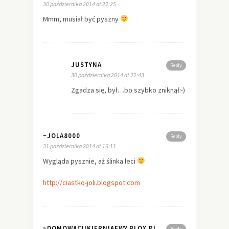
30 października 2014 at 22:25
Mmm, musiał być pyszny
JUSTYNA
Reply
30 października 2014 at 22:43
Zgadza się, był…bo szybko zniknął:-)
~JOLA8000
Reply
31 października 2014 at 16:11
Wygląda pysznie, aż ślinka leci
http://ciastko-joli.blogspot.com
~DOMOWACUKIERNIAEWY.BLOX.PL
Reply