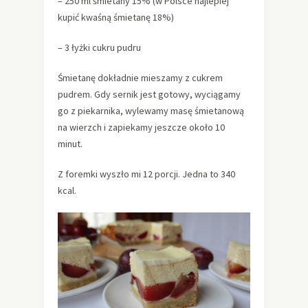
– 250 ml śmietany 15% (w Polsce najlepiej
kupić kwaśną śmietanę 18%)
– 3 łyżki cukru pudru
Śmietanę dokładnie mieszamy z cukrem
pudrem. Gdy sernik jest gotowy, wyciągamy
go z piekarnika, wylewamy masę śmietanową
na wierzch i zapiekamy jeszcze około 10
minut.
Z foremki wyszło mi 12 porcji. Jedna to 340
kcal.