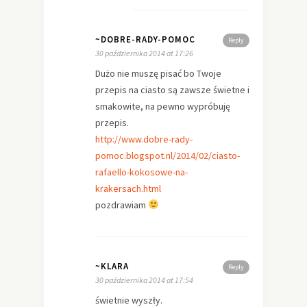
~DOBRE-RADY-POMOC
Reply
30 października 2014 at 17:26
Dużo nie muszę pisać bo Twoje
przepis na ciasto są zawsze świetne i
smakowite, na pewno wypróbuję
przepis.
http://www.dobre-rady-
pomoc.blogspot.nl/2014/02/ciasto-
rafaello-kokosowe-na-
krakersach.html
pozdrawiam
~KLARA
Reply
30 października 2014 at 17:54
świetnie wyszły.