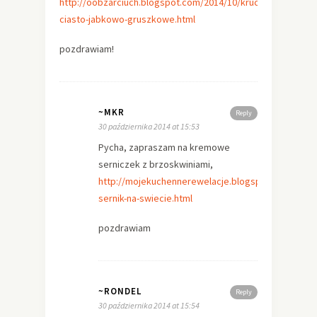
http://oobzarciuch.blogspot.com/2014/10/kruche-
ciasto-jabkowo-gruszkowe.html
pozdrawiam!
~MKR
Reply
30 października 2014 at 15:53
Pycha, zapraszam na kremowe
serniczek z brzoskwiniami,
http://mojekuchennerewelacje.blogspot.com/2013/
sernik-na-swiecie.html
pozdrawiam
~RONDEL
Reply
30 października 2014 at 15:54