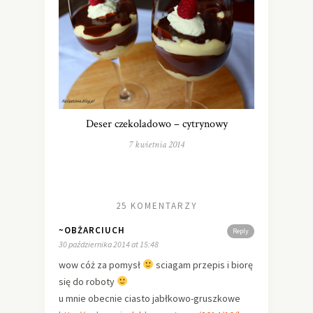
Deser czekoladowo – cytrynowy
7 kwietnia 2014
25 KOMENTARZY
~OBŻARCIUCH
Reply
30 października 2014 at 15:48
wow cóż za pomysł
sciagam przepis i biorę
się do roboty
u mnie obecnie ciasto jabłkowo-gruszkowe