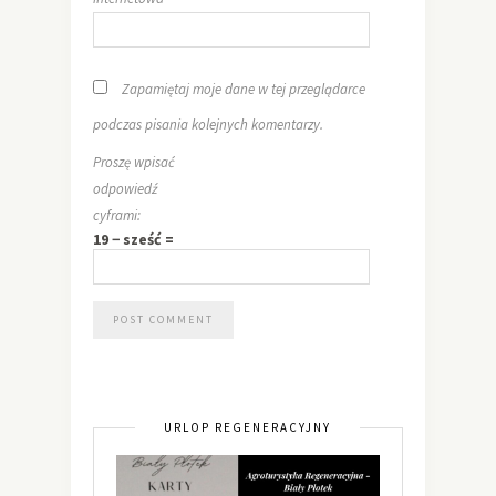
Zapamiętaj moje dane w tej przeglądarce
podczas pisania kolejnych komentarzy.
Proszę wpisać
odpowiedź
cyframi:
19 − sześć =
URLOP REGENERACYJNY