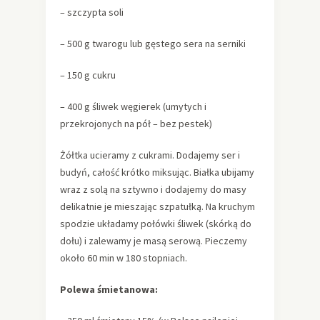
– szczypta soli
– 500 g twarogu lub gęstego sera na serniki
– 150 g cukru
– 400 g śliwek węgierek (umytych i
przekrojonych na pół – bez pestek)
Żółtka ucieramy z cukrami. Dodajemy ser i
budyń, całość krótko miksując. Białka ubijamy
wraz z solą na sztywno i dodajemy do masy
delikatnie je mieszając szpatułką. Na kruchym
spodzie układamy połówki śliwek (skórką do
dołu) i zalewamy je masą serową. Pieczemy
około 60 min w 180 stopniach.
Polewa śmietanowa: