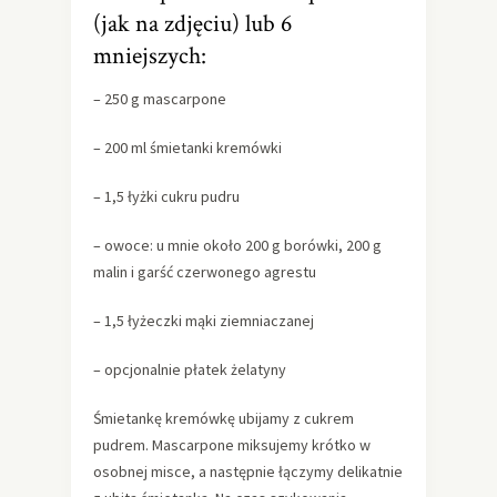
(jak na zdjęciu) lub 6
mniejszych:
– 250 g mascarpone
– 200 ml śmietanki kremówki
– 1,5 łyżki cukru pudru
– owoce: u mnie około 200 g borówki, 200 g
malin i garść czerwonego agrestu
– 1,5 łyżeczki mąki ziemniaczanej
– opcjonalnie płatek żelatyny
Śmietankę kremówkę ubijamy z cukrem
pudrem. Mascarpone miksujemy krótko w
osobnej misce, a następnie łączymy delikatnie