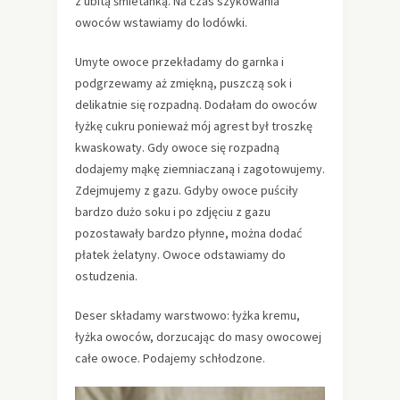
z ubitą śmietanką. Na czas szykowania
owoców wstawiamy do lodówki.
Umyte owoce przekładamy do garnka i
podgrzewamy aż zmiękną, puszczą sok i
delikatnie się rozpadną. Dodałam do owoców
łyżkę cukru ponieważ mój agrest był troszkę
kwaskowaty. Gdy owoce się rozpadną
dodajemy mąkę ziemniaczaną i zagotowujemy.
Zdejmujemy z gazu. Gdyby owoce puściły
bardzo dużo soku i po zdjęciu z gazu
pozostawały bardzo płynne, można dodać
płatek żelatyny. Owoce odstawiamy do
ostudzenia.
Deser składamy warstwowo: łyżka kremu,
łyżka owoców, dorzucając do masy owocowej
całe owoce. Podajemy schłodzone.