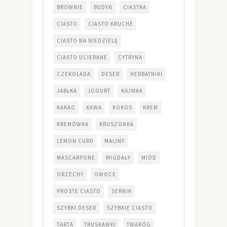
BROWNIE
BUDYŃ
CIASTKA
CIASTO
CIASTO KRUCHE
CIASTO NA NIEDZIELĘ
CIASTO UCIERANE
CYTRYNA
CZEKOLADA
DESER
HERBATNIKI
JABŁKA
JOGURT
KAJMAK
KAKAO
KAWA
KOKOS
KREM
KREMÓWKA
KRUSZONKA
LEMON CURD
MALINY
MASCARPONE
MIGDAŁY
MIÓD
ORZECHY
OWOCE
PROSTE CIASTO
SERNIK
SZYBKI DESER
SZYBKIE CIASTO
TARTA
TRUSKAWKI
TWARÓG