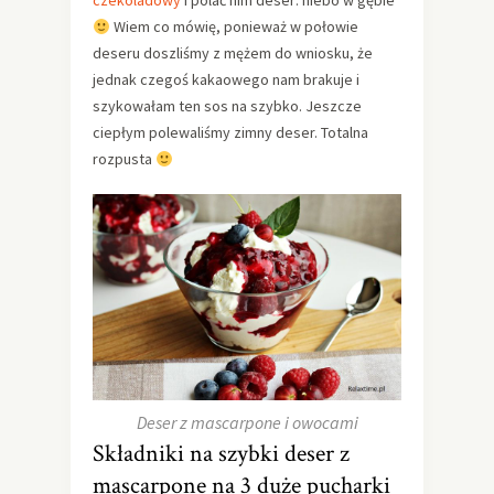
czekoladowy
i polać nim deser: niebo w gębie
Wiem co mówię, ponieważ w połowie
deseru doszliśmy z mężem do wniosku, że
jednak czegoś kakaowego nam brakuje i
szykowałam ten sos na szybko. Jeszcze
ciepłym polewaliśmy zimny deser. Totalna
rozpusta
Deser z mascarpone i owocami
Składniki na szybki deser z
mascarpone na 3 duże pucharki