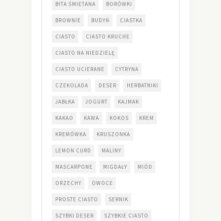
BITA ŚMIETANA
BORÓWKI
BROWNIE
BUDYŃ
CIASTKA
CIASTO
CIASTO KRUCHE
CIASTO NA NIEDZIELĘ
CIASTO UCIERANE
CYTRYNA
CZEKOLADA
DESER
HERBATNIKI
JABŁKA
JOGURT
KAJMAK
KAKAO
KAWA
KOKOS
KREM
KREMÓWKA
KRUSZONKA
LEMON CURD
MALINY
MASCARPONE
MIGDAŁY
MIÓD
ORZECHY
OWOCE
PROSTE CIASTO
SERNIK
SZYBKI DESER
SZYBKIE CIASTO