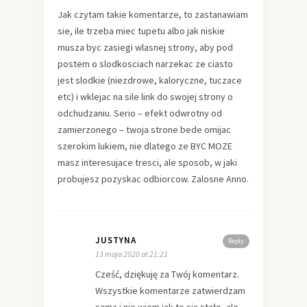
Jak czytam takie komentarze, to zastanawiam
sie, ile trzeba miec tupetu albo jak niskie
musza byc zasiegi wlasnej strony, aby pod
postem o slodkosciach narzekac ze ciasto
jest slodkie (niezdrowe, kaloryczne, tuczace
etc) i wklejac na sile link do swojej strony o
odchudzaniu. Serio – efekt odwrotny od
zamierzonego – twoja strone bede omijac
szerokim lukiem, nie dlatego ze BYC MOZE
masz interesujace tresci, ale sposob, w jaki
probujesz pozyskac odbiorcow. Zalosne Anno.
JUSTYNA
Reply
13 maja 2020 at 21:21
Cześć, dziękuję za Twój komentarz.
Wszystkie komentarze zatwierdzam