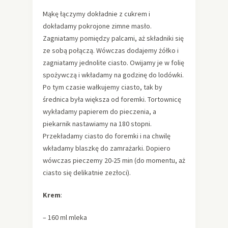
Mąkę łączymy dokładnie z cukrem i
dokładamy pokrojone zimne masło.
Zagniatamy pomiędzy palcami, aż składniki się
ze sobą połączą. Wówczas dodajemy żółko i
zagniatamy jednolite ciasto. Owijamy je w folię
spożywczą i wkładamy na godzinę do lodówki.
Po tym czasie wałkujemy ciasto, tak by
średnica była większa od foremki. Tortownicę
wykładamy papierem do pieczenia, a
piekarnik nastawiamy na 180 stopni.
Przekładamy ciasto do foremki i na chwilę
wkładamy blaszkę do zamrażarki. Dopiero
wówczas pieczemy 20-25 min (do momentu, aż
ciasto się delikatnie zezłoci).
Krem
:
– 160 ml mleka