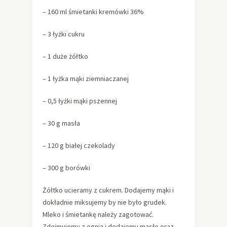
– 160 ml śmietanki kremówki 36%
– 3 łyżki cukru
– 1 duże żółtko
– 1 łyżka mąki ziemniaczanej
– 0,5 łyżki mąki pszennej
– 30 g masła
– 120 g białej czekolady
– 300 g borówki
Żółtko ucieramy z cukrem. Dodajemy mąki i
dokładnie miksujemy by nie było grudek.
Mleko i śmietankę należy zagotować.
Zdejmujemy z ognia i dodajemy masło oraz