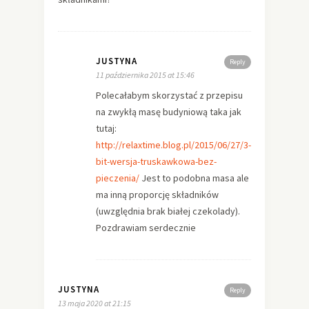
JUSTYNA
Reply
11 października 2015 at 15:46
Polecałabym skorzystać z przepisu
na zwykłą masę budyniową taka jak
tutaj:
http://relaxtime.blog.pl/2015/06/27/3-
bit-wersja-truskawkowa-bez-
pieczenia/
Jest to podobna masa ale
ma inną proporcję składników
(uwzględnia brak białej czekolady).
Pozdrawiam serdecznie
JUSTYNA
Reply
13 maja 2020 at 21:15